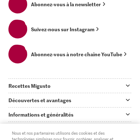
Abonnez-vous à la newsletter
Suivez-nous sur Instagram
Abonnez-vous à notre chaîne YouTube
Recettes Migusto
App Migusto
Découvertes et avantages
Idées de menus
Trucs & astuces
Informations et généralités
Plats principaux
On en parle...
Questions concernant Migusto
Découvrir
Nous et nos partenaires utilisons des cookies et des
Simple & vite prêt
Tutoriels
Cuisiner avec Migusto
Supermarché
technologies similaires pour fournir, protéger, analyser et