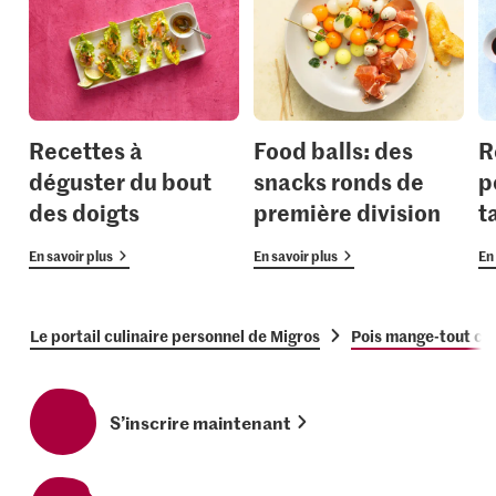
Recettes à
Food balls: des
R
déguster du bout
snacks ronds de
p
des doigts
première division
t
En savoir plus
En savoir plus
En 
Le portail culinaire personnel de Migros
Pois mange-tout cr
S’inscrire maintenant