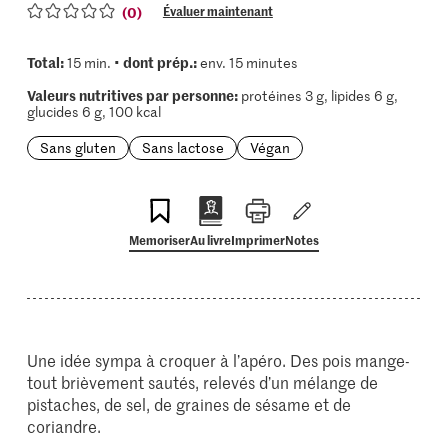
(0)
Évaluer maintenant
Total:
dont prép.:
15 min. •
env. 15 minutes
Valeurs nutritives par personne:
protéines 3 g, lipides 6 g,
glucides 6 g, 100 kcal
Sans gluten
Sans lactose
Végan
Memoriser
Au livre
Imprimer
Notes
Une idée sympa à croquer à l’apéro. Des pois mange-
tout brièvement sautés, relevés d’un mélange de
pistaches, de sel, de graines de sésame et de
coriandre.