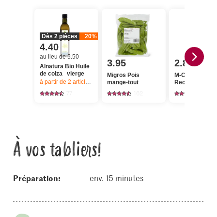
Dès 2 pièces
20%
4.40
au lieu de 5.50
3.95
2.80
Alnatura Bio Huile
de colza vierge
Migros Pois
M-Classic Poiv
à partir de 2
articles,
Offre valable du 6.8 au 12.8.2026, jusqu’à épu
mange-tout
Recharge
77
162
137
À vos tabliers!
Préparation:
env. 15 minutes