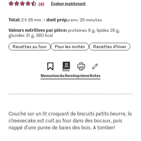
(4)
Évaluer maintenant
Total:
dont prép.:
2 h 55 min. •
env. 25 minutes
Valeurs nutritives par pièce:
protéines 6 g, lipides 25 g,
glucides 31 g, 380 kcal
Recettes au four
Pour les invités
Recettes d'hiver
Memoriser
Au livre
Imprimer
Notes
Couché sur un lit croquant de biscuits petits-beurre, le
cheesecake est cuit au four dans des bocaux, puis
nappé d’une purée de baies des bois. A tomber!