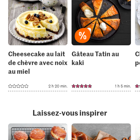
recipe
recipe
or
or
add
add
it
it
to
to
your
your
collections.
collection
Cheesecake au lait
Gâteau Tatin au
C
de chèvre avec noix
kaki
p
au miel
2 h 20 min.
1 h 5 min.
Laissez-vous inspirer