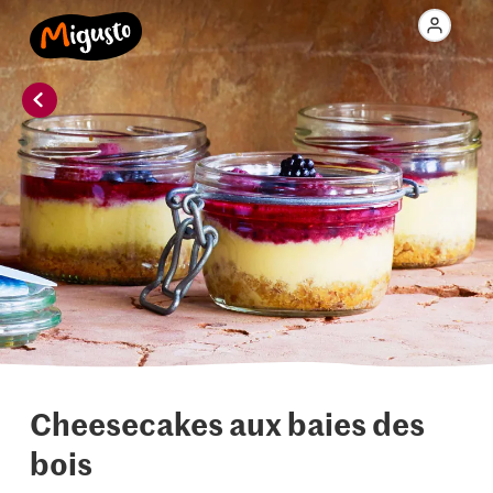
Cheesecakes aux baies des
bois