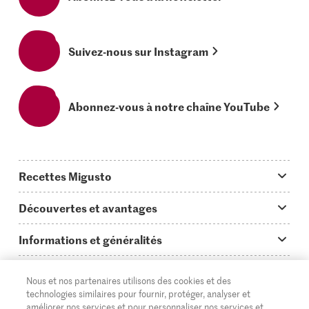
Suivez-nous sur Instagram
Abonnez-vous à notre chaîne YouTube
Recettes Migusto
App Migusto
Découvertes et avantages
Idées de menus
Trucs & astuces
Informations et généralités
Plats principaux
On en parle...
Questions concernant Migusto
Découvrir
Nous et nos partenaires utilisons des cookies et des
Simple & vite prêt
Tutoriels
Cuisiner avec Migusto
Supermarché
technologies similaires pour fournir, protéger, analyser et
améliorer nos services et pour personnaliser nos services et