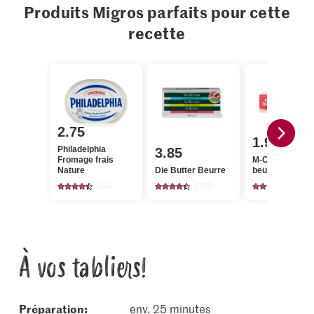
Produits Migros parfaits pour cette
recette
2.75
1.95
Philadelphia
3.85
Fromage frais
M-Classic Petit
Nature
Die Butter Beurre
beurre
646
2723
172
À vos tabliers!
Préparation:
env. 25 minutes