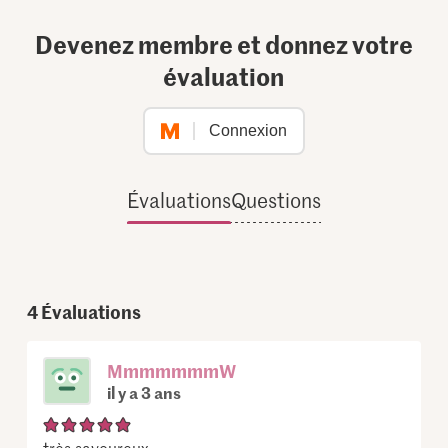
Devenez membre et donnez votre
évaluation
Connexion
Évaluations
Questions
4
Évaluations
MmmmmmmW
il y a 3 ans
très savoureux