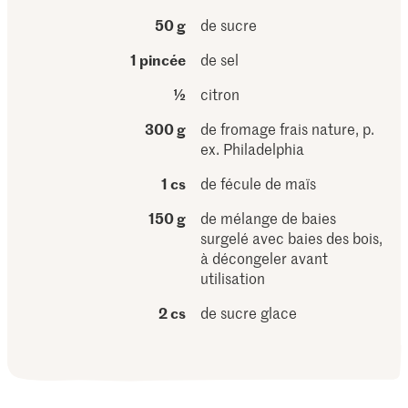
50 g
de sucre
1 pincée
de sel
½
citron
300 g
de fromage frais nature, p.
ex. Philadelphia
1 cs
de fécule de maïs
150 g
de mélange de baies
surgelé avec baies des bois,
à décongeler avant
utilisation
2 cs
de sucre glace