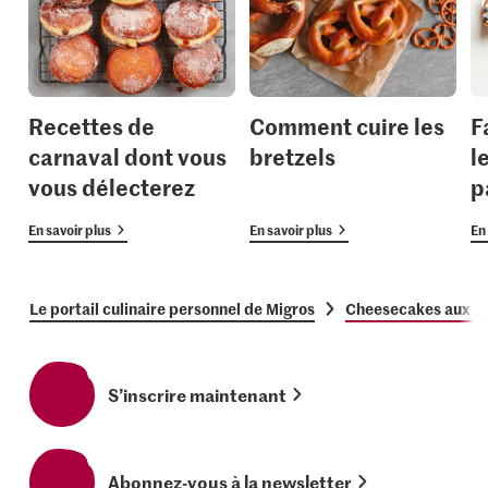
Recettes de
Comment cuire les
F
carnaval dont vous
bretzels
l
vous délecterez
p
En savoir plus
En savoir plus
En 
Le portail culinaire personnel de Migros
Cheesecakes aux ba
S’inscrire maintenant
Abonnez-vous à la newsletter