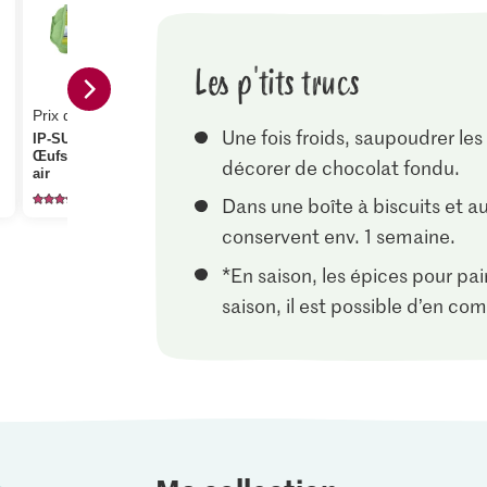
Les p'tits trucs
Prix du jour
3.20
Une fois froids, saupoudrer le
IP-SUISSE De la région
1.50
Œufs Élevage en plein
Patissier Cacao en
décorer de chocolat fondu.
air
poudre
Migros Suc
748
448
65
Dans une boîte à biscuits et au
conservent env. 1 semaine.
*En saison, les épices pour pa
saison, il est possible d’en c