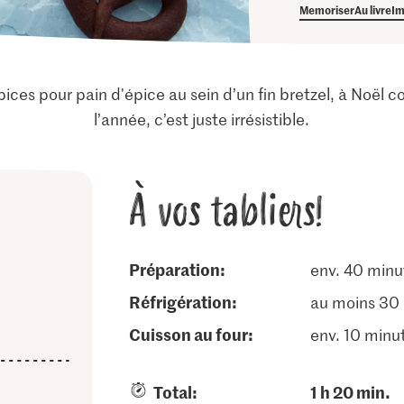
Memoriser
Au livre
Im
ices pour pain d'épice au sein d’un fin bretzel, à Noël 
l’année, c’est juste irrésistible.
À vos tabliers!
Préparation:
env. 40 minu
réfrigération:
au moins 30
cuisson au four:
env. 10 minu
Total:
1 h 20 min.