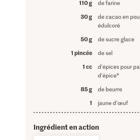
110 g
de farine
30 g
de cacao en pou
édulcoré
50 g
de sucre glace
1 pincée
de sel
1 cc
d'épices pour pa
d'épice*
85 g
de beurre
1
jaune d'œuf
Ingrédient en action