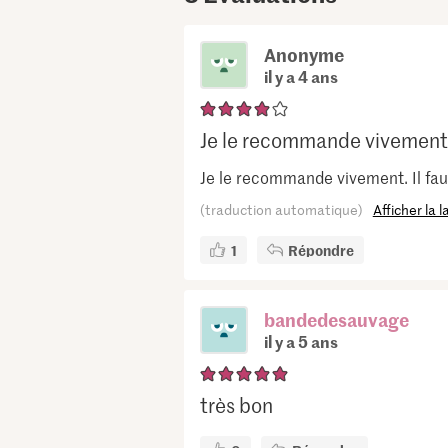
Anonyme
il y a 4 ans
Je le recommande vivement. I
Je le recommande vivement. Il faut
(traduction automatique)
Afficher la 
1
Répondre
bandedesauvage
il y a 5 ans
très bon