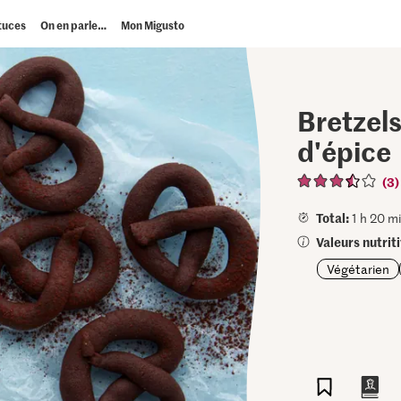
tuces
On en parle…
Mon Migusto
Bretzels
d'épice
(3)
Total:
1 h 20 mi
Valeurs nutrit
Végétarien