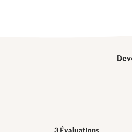
Dev
3
Évaluations