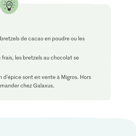
1.05
s bretzels de cacao en poudre ou les
Jura Sel Sel iodé et
re glace
fluoré
8
1241
 frais, les bretzels au chocolat se
in d’épice sont en vente à Migros. Hors
ommander chez Galaxus.