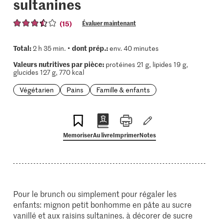
sultanines
(15)
Évaluer maintenant
Total:
dont prép.:
2 h 35 min. •
env. 40 minutes
Valeurs nutritives par pièce:
protéines 21 g, lipides 19 g,
glucides 127 g, 770 kcal
Végétarien
Pains
Famille & enfants
Memoriser
Au livre
Imprimer
Notes
Pour le brunch ou simplement pour régaler les
enfants: mignon petit bonhomme en pâte au sucre
vanillé et aux raisins sultanines. à décorer de sucre