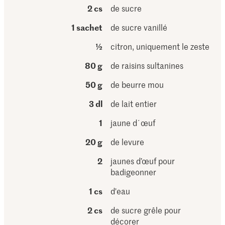
2 cs
de sucre
1 sachet
de sucre vanillé
½
citron, uniquement le zeste
80 g
de raisins sultanines
50 g
de beurre mou
3 dl
de lait entier
1
jaune d´œuf
20 g
de levure
2
jaunes d’œuf pour
badigeonner
1 cs
d'eau
2 cs
de sucre grêle pour
décorer