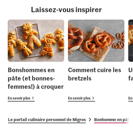
Laissez-vous inspirer
Bonshommes en
Comment cuire les
U
pâte (et bonnes-
bretzels
f
femmes!) à croquer
En savoir plus
En savoir plus
En 
Le portail culinaire personnel de Migros
Bonhomme en pâte à 