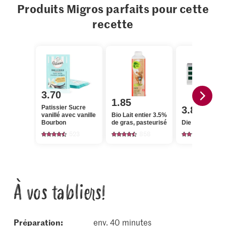
Produits Migros parfaits pour cette
recette
3.70
1.85
Patissier Sucre
3.85
vanillé avec vanille
Bio Lait entier 3.5%
Bourbon
de gras, pasteurisé
Die Butter Beu
523
858
2727
À vos tabliers!
Préparation:
env. 40 minutes