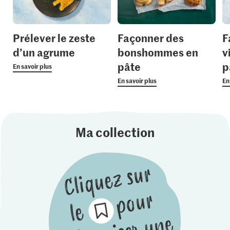
Prélever le zeste
Façonner des
F
d’un agrume
bonshommes en
v
pâte
p
En savoir plus
En savoir plus
En
Ma collection