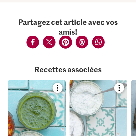
Partagez cet article avec vos
amis!
Recettes associées
Bookmark
Bookmar
recipe
recipe
or
or
add
add
it
it
to
to
your
your
collections.
collection