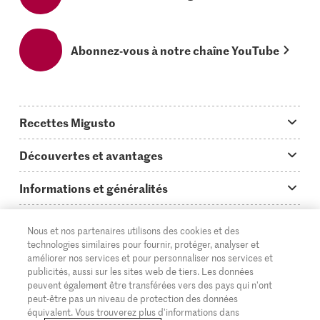
Abonnez-vous à notre chaîne YouTube
Recettes Migusto
App Migusto
Découvertes et avantages
Idées de menus
Trucs & astuces
Informations et généralités
Plats principaux
On en parle...
Questions concernant Migusto
Découvrir
Nous et nos partenaires utilisons des cookies et des
Simple & vite prêt
Tutoriels
Cuisiner avec Migusto
Supermarché
technologies similaires pour fournir, protéger, analyser et
améliorer nos services et pour personnaliser nos services et
Apéritif
FR
Glossaire des ingrédients
DE
IT
Service clientèle & contact
publicités, aussi sur les sites web de tiers. Les données
Migros Online
peuvent également être transférées vers des pays qui n'ont
Préparations au four
Login Migusto
peut-être pas un niveau de protection des données
Publicité
À propos de Migros
équivalent. Vous trouverez plus d'informations dans