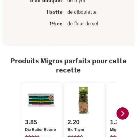
¼ de bouquet
de thym
1 botte
de ciboulette
1½ cc
de fleur de sel
Produits Migros parfaits pour cette
recette
3.85
2.20
1.20
Die Butter Beurre
Bio Thym
Migros Ciboule
2725
94
662