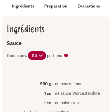
Ingrédients
Préparation
Évaluations
Ingrédients
Sauce
Donne env.
25
portions
250 g
de beurre, mou
1 cs
de sauce Worcestershire
1 cc
de poivre rose