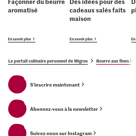
Façonner du beurre
Des idées pour des
D
aromatisé
cadeaux salés faits
p
maison
En savoir plus
En savoir plus
En 
Le portail culinaire personnel de Migros
Beurre aux fines he
S’inscrire maintenant
Abonnez-vous à la newsletter
Suivez-nous sur Instagram