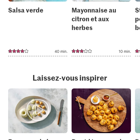
Salsa verde
Mayonnaise au
S
citron et aux
p
herbes
b
40 min.
10 min.
Laissez-vous inspirer