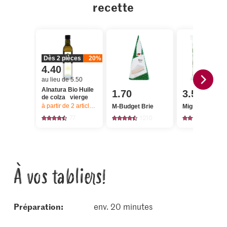
recette
Dès 2 pièces
20%
4.40
au lieu de 5.50
Alnatura Bio Huile
1.70
3.50
de colza vierge
à partir de 2
articles,
Offre valable du 6.8 au 12.8.2026, jusqu’à épu
M-Budget Brie
Migros Rampo
77
1210
1407
À vos tabliers!
Préparation:
env. 20 minutes