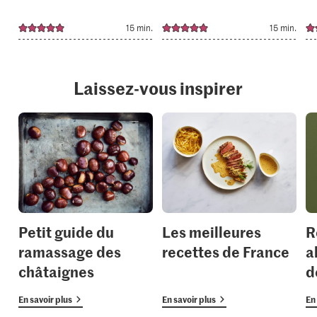
15 min.
15 min.
Laissez-vous inspirer
Petit guide du
Les meilleures
R
ramassage des
recettes de France
a
châtaignes
d
En savoir plus
En savoir plus
En 