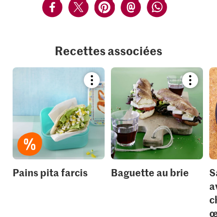
Recettes associées
Bookmark
Bookmar
recipe
recipe
or
or
add
add
it
it
to
to
your
your
collections.
collection
Pains pita farcis
Baguette au brie
S
a
c
œ