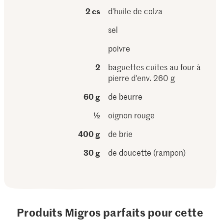
2 cs
d'huile de colza
sel
poivre
2
baguettes cuites au four à
pierre d'env. 260 g
60 g
de beurre
½
oignon rouge
400 g
de brie
30 g
de doucette (rampon)
Produits Migros parfaits pour cette