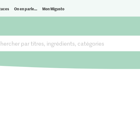
tuces
On en parle…
Mon Migusto