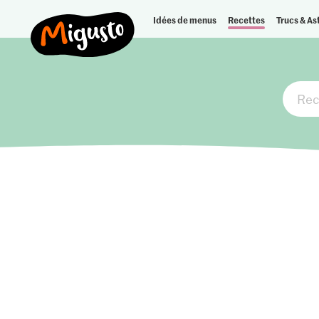
Idées de menus
Recettes
Trucs & As