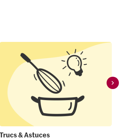
Trucs & Astuces
Mon