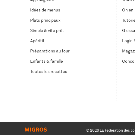
Idées de menus
On en p
Plats principaux
Tutori
Simple & vite prêt
Glossa
Apéritif
Login 
Préparations au four
Magaz
Enfants & famille
Conco
Toutes les recettes
© 2026 La Fédération des co