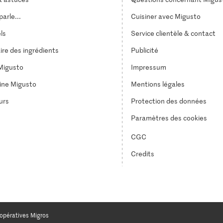
arle...
Cuisiner avec Migusto
els
Service clientèle & contact
ire des ingrédients
Publicité
Migusto
Impressum
ine Migusto
Mentions légales
urs
Protection des données
Paramètres des cookies
CGC
Credits
opératives Migros