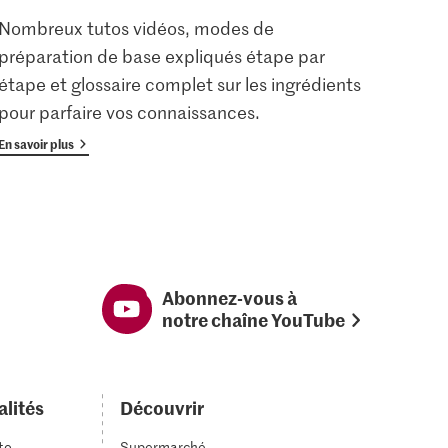
Nombreux tutos vidéos, modes de
Les u
préparation de base expliqués étape par
enreg
étape et glossaire complet sur les ingrédients
gratu
pour parfaire vos connaissances.
avan
En savoir plus
En savoi
Abonnez-vous à
notre chaîne YouTube
alités
Découvrir
to
Supermarché