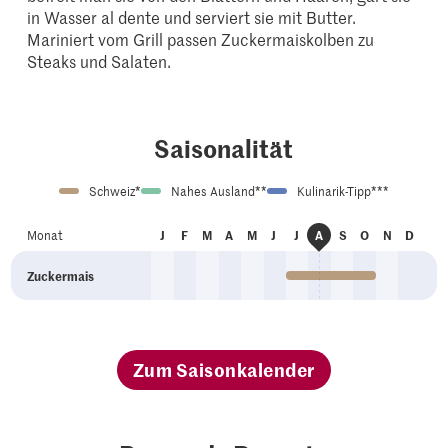
in Wasser al dente und serviert sie mit Butter.
Mariniert vom Grill passen Zuckermaiskolben zu
Steaks und Salaten.
Saisonalität
Schweiz*
Nahes Ausland**
Kulinarik-Tipp***
an
eb
är
pr
ai
un
ul
ep
kt
ov
ez
Monat
J
F
M
A
M
J
J
A
S
O
N
D
ug
Zuckermais
Zum Saisonkalender