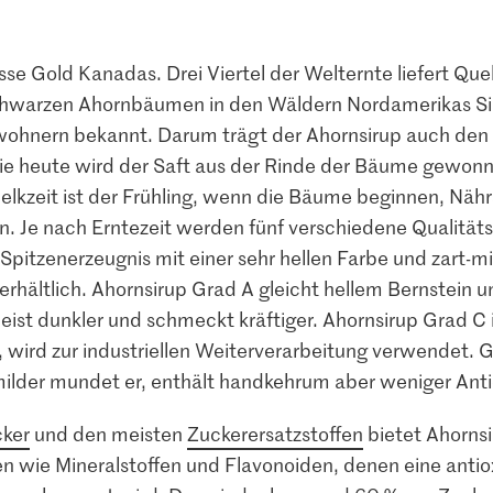
üsse Gold Kanadas. Drei Viertel der Welternte liefert Qu
chwarzen Ahornbäumen in den Wäldern Nordamerikas Sir
nwohnern bekannt. Darum trägt der Ahornsirup auch de
ie heute wird der Saft aus der Rinde der Bäume gewonne
elkzeit ist der Frühling, wenn die Bäume beginnen, Nähr
 Je nach Erntezeit werden fünf verschiedene Qualitäts
 Spitzenerzeugnis mit einer sehr hellen Farbe und zart-
a erhältlich. Ahornsirup Grad A gleicht hellem Bernstein 
ist dunkler und schmeckt kräftiger. Ahornsirup Grad C i
 wird zur industriellen Weiterverarbeitung verwendet. Gru
 milder mundet er, enthält handkehrum aber weniger Anti
ker
und den meisten
Zuckerersatzstoffen
bietet Ahorns
n wie Mineralstoffen und Flavonoiden, denen eine antio