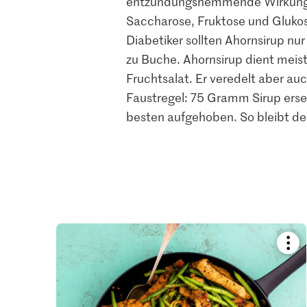
entzündungshemmende Wirkung na
Saccharose, Fruktose und Glukos
Diabetiker sollten Ahornsirup nu
zu Buche. Ahornsirup dient meis
Fruchtsalat. Er veredelt aber au
Faustregel: 75 Gramm Sirup ers
besten aufgehoben. So bleibt de
Boo
reci
or
add
it
to