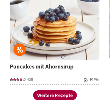
your
ctions.
collections.
Pancakes mit Ahornsirup
435
30 Min.
Weitere Rezepte