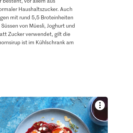
besteht, vor allem aus
ormaler Haushaltszucker. Auch
agen mit rund 5,5 Broteinheiten
 Süssen von Müesli, Joghurt und
att Zucker verwendet, gilt die
rnsirup ist im Kühlschrank am
Bookmark
recipe
or
add
it
to