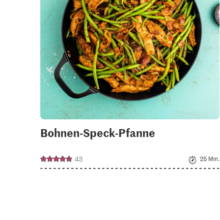
your
colle
Bohnen-Speck-Pfanne
43
25 Min.