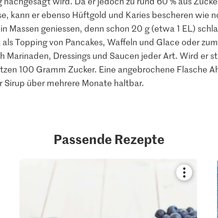
chgesagt wird. Da er jedoch zu rund 60 % aus Zucker 
e, kann er ebenso Hüftgold und Karies bescheren wie n
r in Massen geniessen, denn schon 20 g (etwa 1 EL) schl
t als Topping von Pancakes, Waffeln und Glace oder zum
ch Marinaden, Dressings und Saucen jeder Art. Wird er st
etzen 100 Gramm Zucker. Eine angebrochene Flasche Aho
r Sirup über mehrere Monate haltbar.
Passende Rezepte
kmark
Bookmark
pe
recipe
or
add
it
to