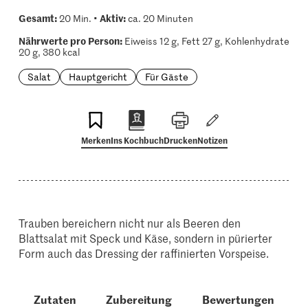
Gesamt:
Aktiv:
20 Min. •
ca. 20 Minuten
Nährwerte pro Person:
Eiweiss 12 g, Fett 27 g, Kohlenhydrate
20 g, 380 kcal
Salat
Hauptgericht
Für Gäste
Merken
Ins Kochbuch
Drucken
Notizen
Trauben bereichern nicht nur als Beeren den
Blattsalat mit Speck und Käse, sondern in pürierter
Form auch das Dressing der raffinierten Vorspeise.
Zutaten
Zubereitung
Bewertungen