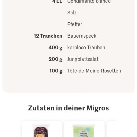
4 EL
Condimento bianco
Salz
Pfeffer
12 Tranchen
Bauernspeck
400 g
kernlose Trauben
200 g
Jungblattsalat
100 g
Tête-de-Moine-Rosetten
Zutaten in deiner Migros