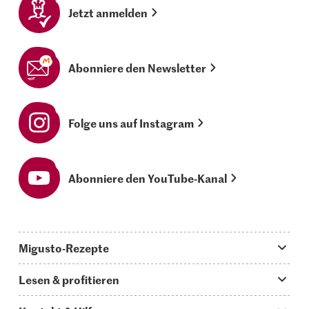
Jetzt anmelden
Abonniere den Newsletter
Folge uns auf Instagram
Abonniere den YouTube-Kanal
Migusto-Rezepte
Migusto App
Lesen & profitieren
Was koche ich heute?
Tipps & Tricks