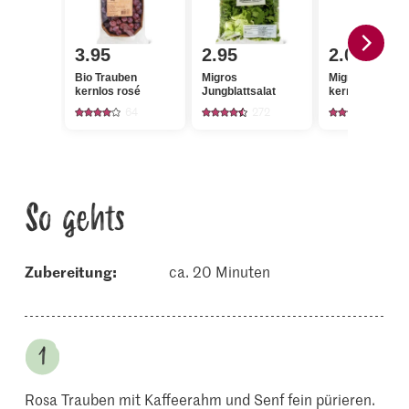
3.95
2.95
2.00
Bio Trauben
Migros
Migros Trauben
kernlos rosé
Jungblattsalat
kernlos gemisc
64
272
916
So gehts
Zubereitung:
ca. 20 Minuten
Rosa Trauben mit Kaffeerahm und Senf fein pürieren.