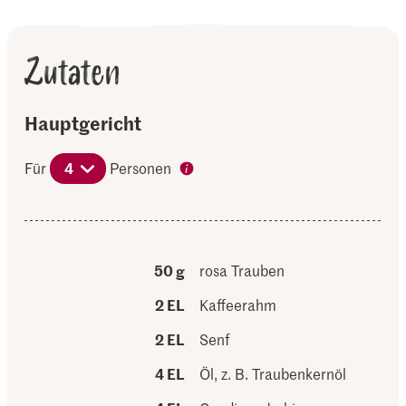
Zutaten
Hauptgericht
Für
4
Personen
50 g
rosa Trauben
2 EL
Kaffeerahm
2 EL
Senf
4 EL
Öl, z. B. Traubenkernöl