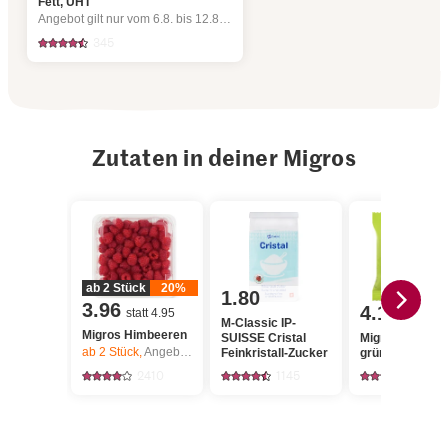
Fett, UHT
Angebot gilt nur vom 6.8. bis 12.8.2026, solange Vorrat.
345
Zutaten in deiner Migros
ab 2 Stück
20%
1.80
3.96
4.10
statt 4.95
M-Classic IP-
Migros Himbeeren
SUISSE Cristal
Migros Pistazie
ab 2
Stück,
Angebot gilt nur vom 6.8. bis 12.8.2026, solange Vorrat.
Feinkristall-Zucker
grün
2410
1145
4