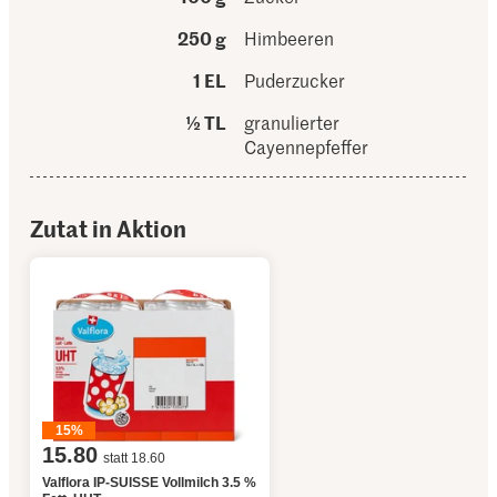
250 g
Himbeeren
1 EL
Puderzucker
½ TL
granulierter
Cayennepfeffer
Zutat in Aktion
15%
15.80
statt 18.60
Valflora IP-SUISSE Vollmilch 3.5 %