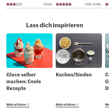
>3 Std.
1 Std. 15 Min.
Lass dich inspirieren
Glace selber
Kochen/Sieden
C
machen: Coole
G
Rezepte
D
Mehr erfahren
Mehr erfahren
Me