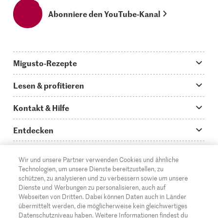
Abonniere den YouTube-Kanal
Migusto-Rezepte
Migusto App
Lesen & profitieren
Was koche ich heute?
Tipps & Tricks
Kontakt & Hilfe
Hauptgerichte
Storys
Fragen zu Migusto
Entdecken
Schnelle & einfache Rezepte
How to-Videos
Infos zum Kochen mit Migusto
Supermarkt
Wir und unsere Partner verwenden Cookies und ähnliche
Apéro & Fingerfood
DE
Glossar
FR
IT
Kontakt
Migros Online
Technologien, um unsere Dienste bereitzustellen, zu
schützen, zu analysieren und zu verbessern sowie um unsere
Backen
Migusto Login
Mediadaten Werbetreibende
Über die Migros
Dienste und Werbungen zu personalisieren, auch auf
Webseiten von Dritten. Dabei können Daten auch in Länder
Rezepte für Familien & Kinder
Migusto Printmagazin
Impressum
übermittelt werden, die möglicherweise kein gleichwertiges
Filialen
© 2026 Migros-Genossenschafts-Bund
Datenschutzniveau haben. Weitere Informationen findest du