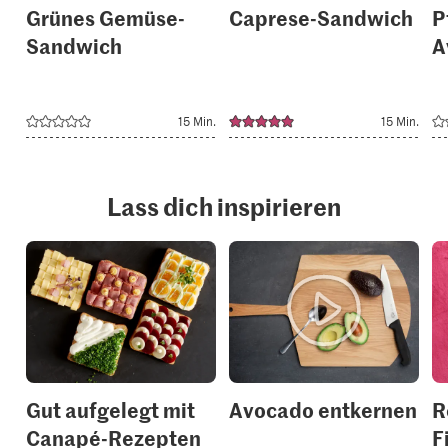
Grünes Gemüse-
Caprese-Sandwich
P
Sandwich
A
15 Min.
15 Min.
Lass dich inspirieren
Gut aufgelegt mit
Avocado entkernen
R
Canapé-Rezepten
F