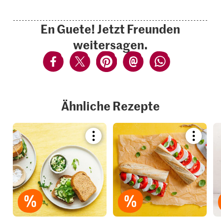
En Guete! Jetzt Freunden
weitersagen.
Ähnliche Rezepte
Bookmark
Bookmar
recipe
recipe
or
or
add
add
it
it
to
to
your
your
collections.
collection