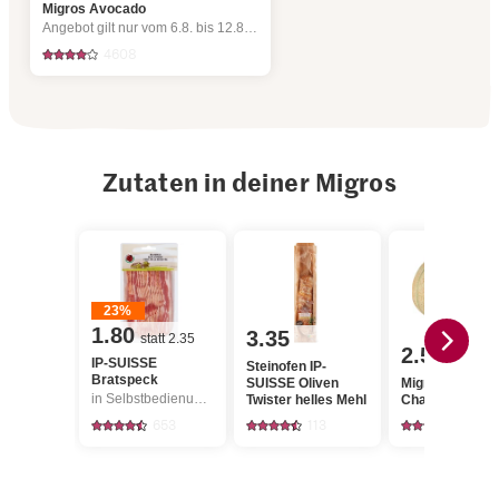
Migros Avocado
Angebot gilt nur vom 6.8. bis 12.8.2026, solange Vorrat.
4608
Zutaten in deiner Migros
23%
1.80
3.35
statt 2.35
2.50
IP-SUISSE
Steinofen IP-
Bratspeck
SUISSE Oliven
Migros Melone
in Selbstbedienung, Angebot gilt nur vom 6.8. bis 12.8.2026, solange Vorrat.
Twister helles Mehl
Charentais
653
113
2099