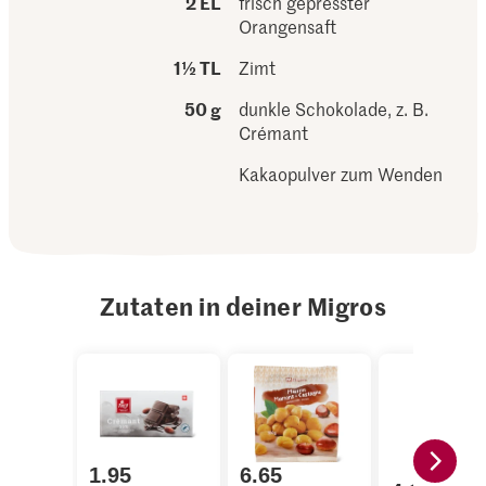
2 EL
frisch gepresster
Orangensaft
1½ TL
Zimt
50 g
dunkle Schokolade, z. B.
Crémant
Kakaopulver zum Wenden
Zutaten in deiner Migros
1.95
6.65