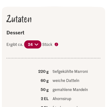
Zutaten
Dessert
Ergibt ca.
24
Stück
220 g
tiefgekühlte Marroni
60 g
weiche Datteln
50 g
gemahlene Mandeln
2 EL
Ahornsirup