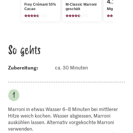
4.15
Frey Crémant 55%
M-Classic Marroni
Cacao
geschält
Migros Datteln
220
213
1059
So gehts
Zubereitung:
ca. 30 Minuten
Marroni in etwas Wasser 6–8 Minuten bei mittlerer
Hitze weich kochen. Wasser abgiessen, Marroni
auskühlen lassen. Alternativ vorgekochte Marroni
verwenden.