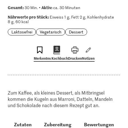
Gesamt:
Aktiv:
30 Min. •
ca. 30 Minuten
Nährwerte pro Stück:
Eiweiss 1 g, Fett 2 g, Kohlenhydrate
8 g, 60 kcal
Laktosefrei
Vegetarisch
Dessert
Merken
Ins Kochbuch
Drucken
Notizen
Zum Kaffee, als kleines Dessert, als Mitbringsel
kommen die Kugeln aus Marroni, Datteln, Mandeln
und Schokolade nach diesem Rezept gut an.
Zutaten
Zubereitung
Bewertungen