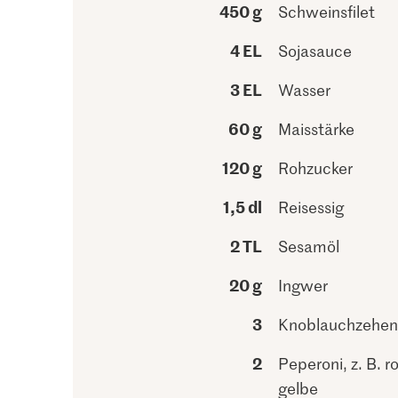
450 g
Schweinsfilet
4 EL
Sojasauce
3 EL
Wasser
60 g
Maisstärke
120 g
Rohzucker
1,5 dl
Reisessig
2 TL
Sesamöl
20 g
Ingwer
3
Knoblauchzehen
2
Peperoni, z. B. r
gelbe