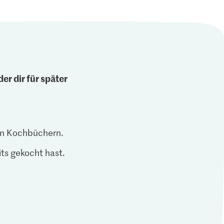
er dir für später
len Kochbüchern.
ts gekocht hast.