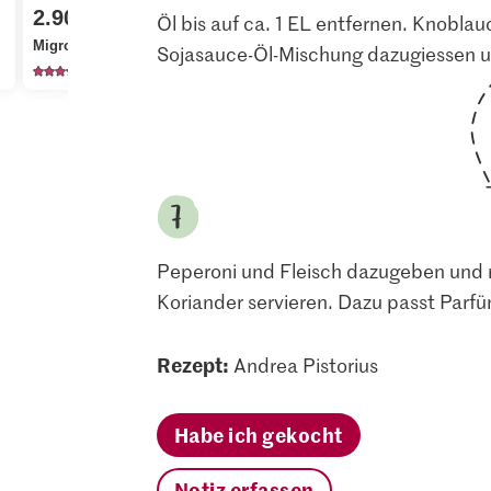
2.90
3.15
1.90
Öl bis auf ca. 1 EL entfernen. Knobla
Migros Schweinsfilet
Kikkoman Sojasauce
Migros Kor
Sojasauce-Öl-Mischung dazugiessen u
107
218
53
Peperoni und Fleisch dazugeben und r
Koriander servieren. Dazu passt Parfü
Rezept:
Andrea Pistorius
Habe ich gekocht
Notiz erfassen