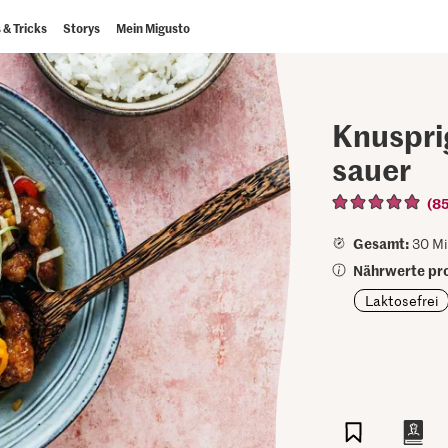
 & Tricks
Storys
Mein Migusto
Knuspri
sauer
(8
Gesamt:
30 Mi
Nährwerte pro
Laktosefrei