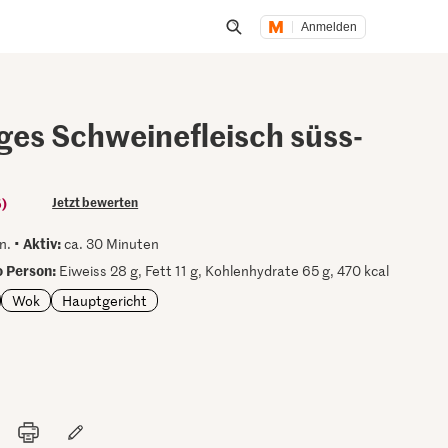
Anmelden
Suche öffnen
ges Schweinefleisch süss-
5)
Jetzt bewerten
Aktiv:
n. •
ca. 30 Minuten
 Person:
Eiweiss 28 g, Fett 11 g, Kohlenhydrate 65 g, 470 kcal
Wok
Hauptgericht