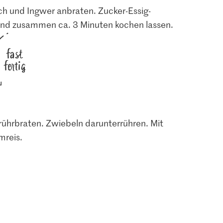
6.50
0.50
uch und Ingwer anbraten. Zucker-Essig-
iander
Migros Ingwer
Migros Knoblauch
nd zusammen ca. 3 Minuten kochen lassen.
2
1279
2474
fast
fertig
ührbraten. Zwiebeln darunterrühren. Mit
mreis.