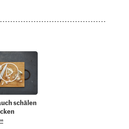
uch schälen
acken
en