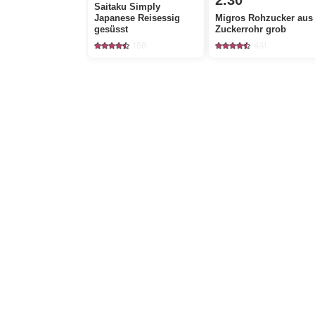
2.30
Saitaku Simply
Japanese Reisessig
Migros Rohzucker aus
gesüsst
Zuckerrohr grob
156
431