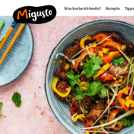
Was koche ich heute?
Rezepte
Tipps