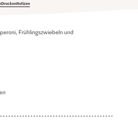
h
Drucken
Notizen
peroni, Frühlingszwiebeln und
ten