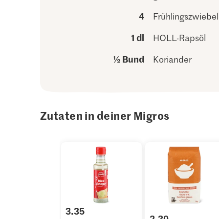
4
Frühlingszwiebe
1 dl
HOLL-Rapsöl
½ Bund
Koriander
Zutaten in deiner Migros
3.35