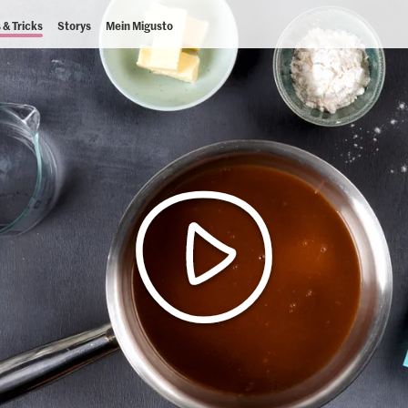
 & Tricks
Storys
Mein Migusto