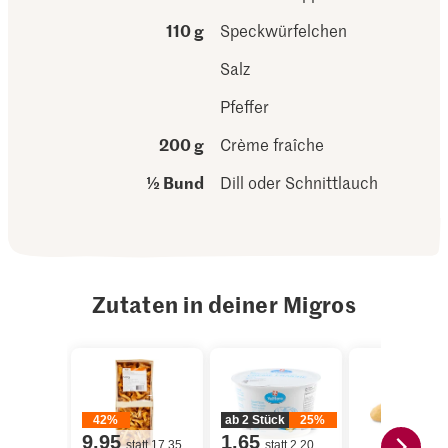
110 g
Speckwürfelchen
Salz
Pfeffer
200 g
Crème fraîche
½ Bund
Dill oder Schnittlauch
Zutaten in deiner Migros
42%
ab 2 Stück
25%
9.95
1.65
statt 17.35
statt 2.20