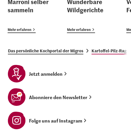
Marroni selber
Wunderbare
V
sammeln
Wildgerichte
F
Mehr erfahren
Mehr erfahren
Me
Das persönliche Kochportal der Migros
Kartoffel-Pilz-Rago
Jetzt anmelden
Abonniere den Newsletter
Folge uns auf Instagram