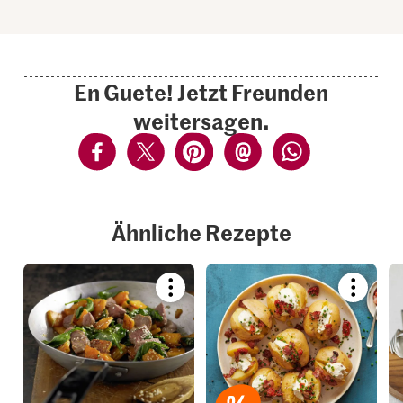
En Guete! Jetzt Freunden
weitersagen.
Ähnliche Rezepte
Bookmark
Bookmar
recipe
recipe
or
or
add
add
it
it
to
to
your
your
collections.
collection