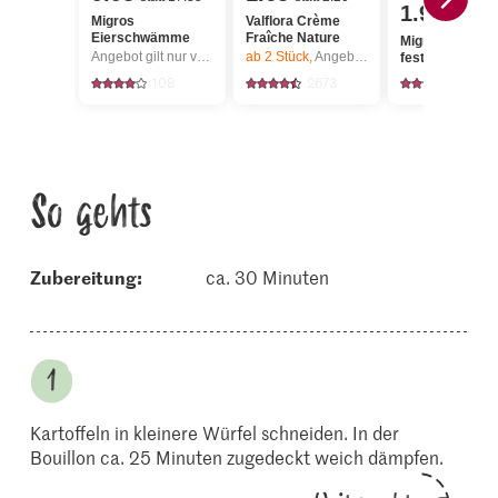
1.95
Migros
Valflora Crème
Eierschwämme
Fraîche Nature
Migros Kartoffe
Angebot gilt nur vom 6.8. bis 12.8.2026, solange Vorrat.
ab 2
Stück,
Angebot gilt nur vom 6.8. bis 12.8.2026, solange Vorrat.
festkochend
108
2673
2002
So gehts
Zubereitung:
ca. 30 Minuten
Kartoffeln in kleinere Würfel schneiden. In der
Bouillon ca. 25 Minuten zugedeckt weich dämpfen.