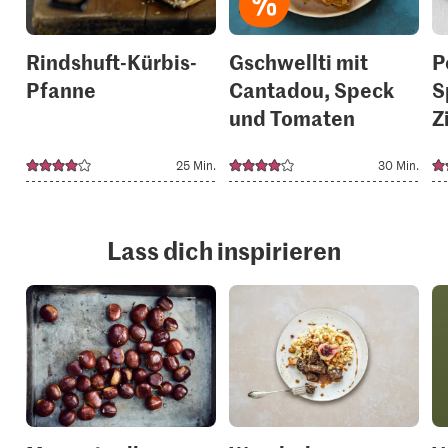
Rindshuft-Kürbis-
Gschwellti mit
P
Pfanne
Cantadou, Speck
S
und Tomaten
Z
25 Min.
30 Min.
Lass dich inspirieren