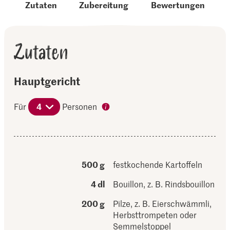
Zutaten
Zubereitung
Bewertungen
Zutaten
Hauptgericht
Für
4
Personen
500 g
festkochende Kartoffeln
4 dl
Bouillon, z. B. Rindsbouillon
200 g
Pilze, z. B. Eierschwämmli,
Herbsttrompeten oder
Semmelstoppel