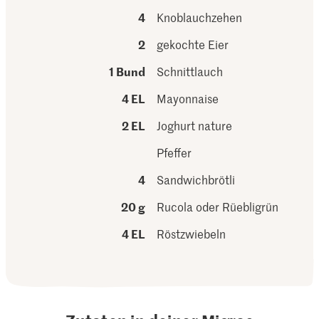
4
Knoblauchzehen
2
gekochte Eier
1 Bund
Schnittlauch
4 EL
Mayonnaise
2 EL
Joghurt nature
Pfeffer
4
Sandwichbrötli
20 g
Rucola oder Rüebligrün
4 EL
Röstzwiebeln