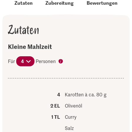
Zutaten
Zubereitung
Bewertungen
Zutaten
Kleine Mahlzeit
Für
4
Personen
4
Karotten à ca. 80 g
2 EL
Olivenöl
1 TL
Curry
Salz