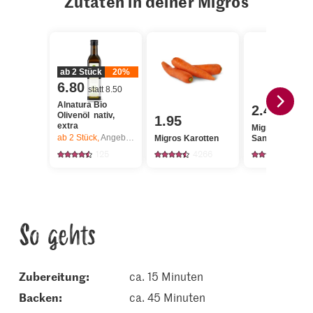
Zutaten in deiner Migros
ab 2 Stück
20%
6.80
statt 8.50
Alnatura Bio
2.40
Olivenöl nativ,
1.95
extra
Migros IP-SUI
ab 2
Stück,
Angebot gilt nur vom 6.8. bis 12.8.2026, solange Vorrat.
Migros Karotten
Sandwiches
125
4266
1245
So gehts
Zubereitung:
ca. 15 Minuten
backen:
ca. 45 Minuten