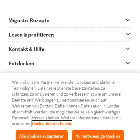
Migusto-Rezepte
Migusto App
Lesen & profitieren
Was koche ich heute?
Tipps & Tricks
Kontakt & Hilfe
Hauptgerichte
Storys
Fragen zu Migusto
Entdecken
Schnelle & einfache Rezepte
How to-Videos
Infos zum Kochen mit Migusto
Supermarkt
Wir und unsere Partner verwenden Cookies und ähnliche
Apéro & Fingerfood
DE
Glossar
FR
IT
Kontakt
Migros Online
Technologien, um unsere Dienste bereitzustellen, zu
schützen, zu analysieren und zu verbessern sowie um unsere
Backen
Migusto Login
Mediadaten Werbetreibende
Über die Migros
Dienste und Werbungen zu personalisieren, auch auf
Webseiten von Dritten. Dabei können Daten auch in Länder
Rezepte für Familien & Kinder
Migusto Printmagazin
Impressum
übermittelt werden, die möglicherweise kein gleichwertiges
Filialen
© 2026 Migros-Genossenschafts-Bund
Datenschutzniveau haben. Weitere Informationen findest du
Alle Rezeptkategorien
Wettbewerbe
in unseren
Cookie-Informationen.
Rechtliche Hinweise
Cumulus
Alle Cookies akzeptieren
Nur notwendige Cookies
Datenschutz
Migros-Magazin