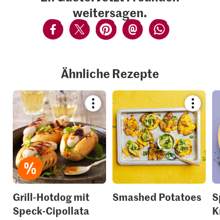
weitersagen.
Ähnliche Rezepte
Bookmark
Bookmar
recipe
recipe
or
or
add
add
it
it
to
to
your
your
collections.
collection
Grill-Hotdog mit
Smashed Potatoes
S
Speck-Cipollata
K