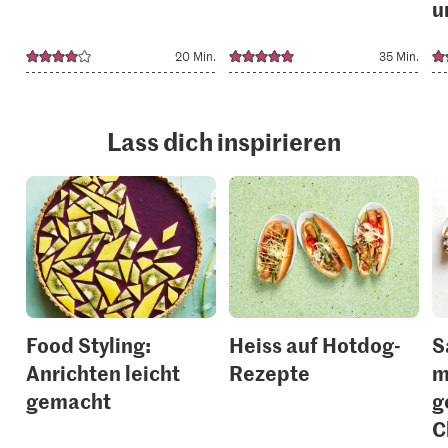
u
20 Min.
35 Min.
Lass dich inspirieren
Food Styling:
Heiss auf Hotdog-
S
Anrichten leicht
Rezepte
m
gemacht
g
C