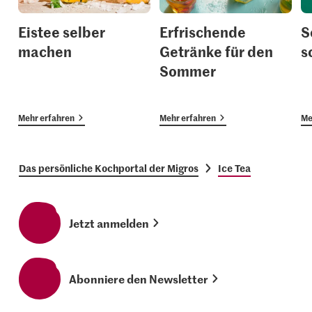
Eistee selber
Erfrischende
S
machen
Getränke für den
s
Sommer
Mehr erfahren
Mehr erfahren
Me
Das persönliche Kochportal der Migros
Ice Tea
Jetzt anmelden
Abonniere den Newsletter