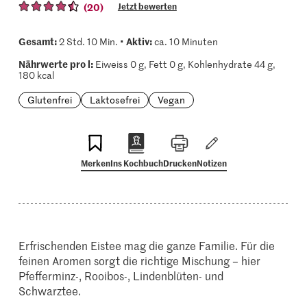
(20)
Jetzt bewerten
Gesamt:
Aktiv:
2 Std. 10 Min. •
ca. 10 Minuten
Nährwerte pro l:
Eiweiss 0 g, Fett 0 g, Kohlenhydrate 44 g,
180 kcal
Glutenfrei
Laktosefrei
Vegan
Merken
Ins Kochbuch
Drucken
Notizen
Erfrischenden Eistee mag die ganze Familie. Für die
feinen Aromen sorgt die richtige Mischung – hier
Pfefferminz-, Rooibos-, Lindenblüten- und
Schwarztee.