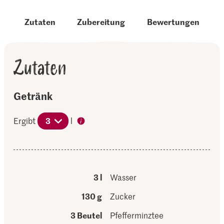
Zutaten
Zubereitung
Bewertungen
Zutaten
Getränk
Ergibt
3
l
3 l
Wasser
130 g
Zucker
3 Beutel
Pfefferminztee