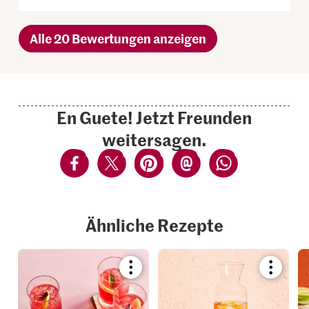
Alle 20 Bewertungen anzeigen
En Guete! Jetzt Freunden
weitersagen.
Ähnliche Rezepte
Bookmark
Bookmar
recipe
recipe
or
or
add
add