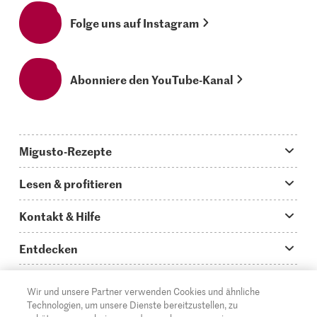
Folge uns auf Instagram
Abonniere den YouTube-Kanal
Migusto-Rezepte
Migusto App
Lesen & profitieren
Was koche ich heute?
Tipps & Tricks
Kontakt & Hilfe
Hauptgerichte
Storys
Fragen zu Migusto
Entdecken
Schnelle & einfache Rezepte
How to-Videos
Infos zum Kochen mit Migusto
Supermarkt
Wir und unsere Partner verwenden Cookies und ähnliche
Apéro & Fingerfood
DE
Glossar
FR
IT
Kontakt
Migros Online
Technologien, um unsere Dienste bereitzustellen, zu