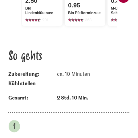
2.50
0.85
0.95
Bio
M-Budget
Lindenblütentee
Bio Pfefferminztee
Schwarztee
201
368
142
So gehts
Zubereitung:
ca. 10 Minuten
kühl stellen
Gesamt:
2 Std. 10 Min.