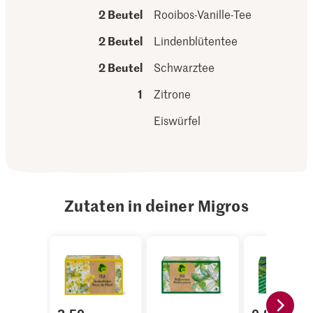
2 Beutel
Rooibos-Vanille-Tee
2 Beutel
Lindenblütentee
2 Beutel
Schwarztee
1
Zitrone
Eiswürfel
Zutaten in deiner Migros