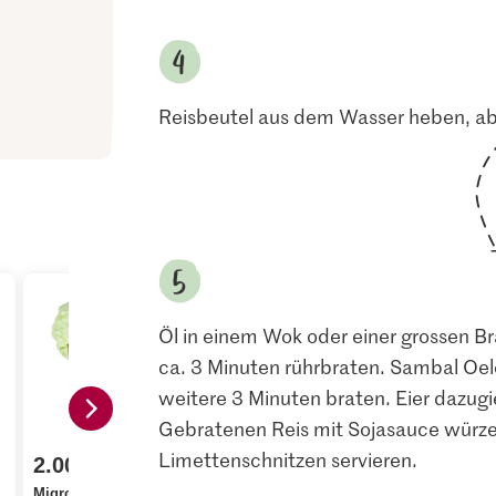
Reisbeutel aus dem Wasser heben, ab
Öl in einem Wok oder einer grossen B
ca. 3 Minuten rührbraten. Sambal Oe
weitere 3 Minuten braten. Eier dazugi
Gebratenen Reis mit Sojasauce würze
Limettenschnitzen servieren.
2.00
1.95
3.15
Migros Weisskabis
Migros Karotten
Kikkoman 