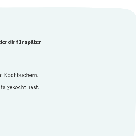
er dir für später
len Kochbüchern.
ts gekocht hast.