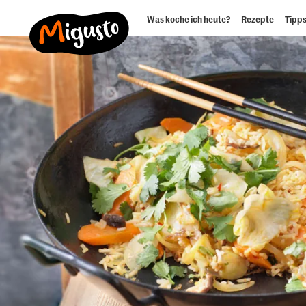
Was koche ich heute?
Rezepte
Tipps