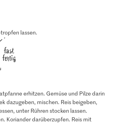
tropfen lassen.
fast
fertig
ratpfanne erhitzen. Gemüse und Pilze darin
lek dazugeben, mischen. Reis beigeben,
essen, unter Rühren stocken lassen.
n. Koriander darüberzupfen. Reis mit
1.80
1.90
Tiger Kitchen Asian
Sojasauce
Style Sambal Oelek
Migros Koriander