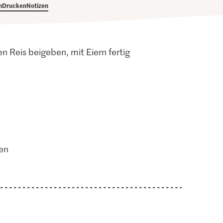
h
Drucken
Notizen
n Reis beigeben, mit Eiern fertig
en