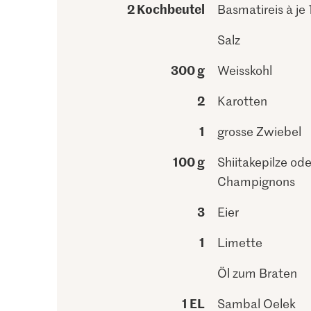
2 Kochbeutel
Basmatireis à je 
Salz
300 g
Weisskohl
2
Karotten
1
grosse Zwiebel
100 g
Shiitakepilze ode
Champignons
3
Eier
1
Limette
Öl zum Braten
1 EL
Sambal Oelek