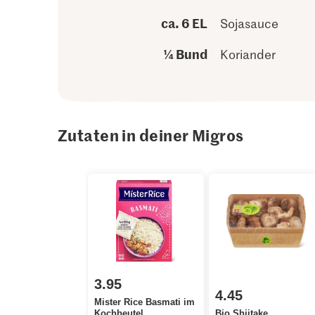
ca. 6 EL
Sojasauce
¼ Bund
Koriander
Zutaten in deiner Migros
3.95
4.45
Mister Rice Basmati im
Kochbeutel
Bio Shiitake