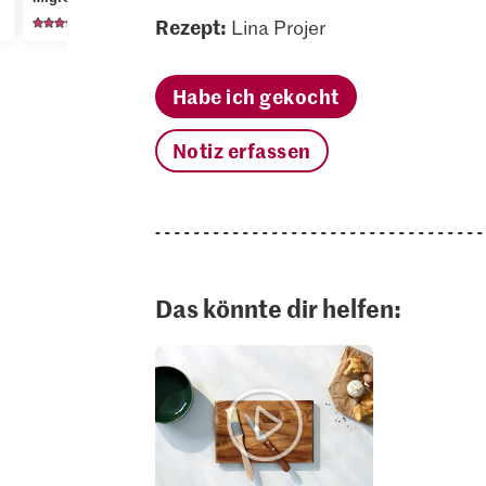
738
4247
21
Rezept:
Lina Projer
Habe ich gekocht
Notiz erfassen
Das könnte dir helfen: