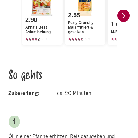
2.55
2.90
Party Crunchy
1.60
Anna's Best
Mais frittiert &
Asiamischung
gesalzen
M-Budget Basm
83
279
126
So gehts
Zubereitung:
ca. 20 Minuten
Öl in einer Pfanne erhitzen. Reis dazugeben und