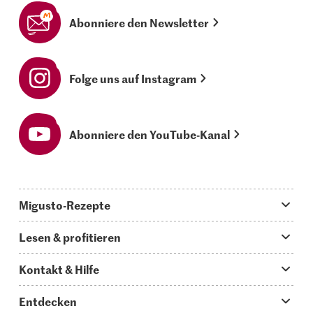
Abonniere den Newsletter
Folge uns auf Instagram
Abonniere den YouTube-Kanal
Migusto-Rezepte
Migusto App
Lesen & profitieren
Was koche ich heute?
Tipps & Tricks
Kontakt & Hilfe
Hauptgerichte
Storys
Fragen zu Migusto
Entdecken