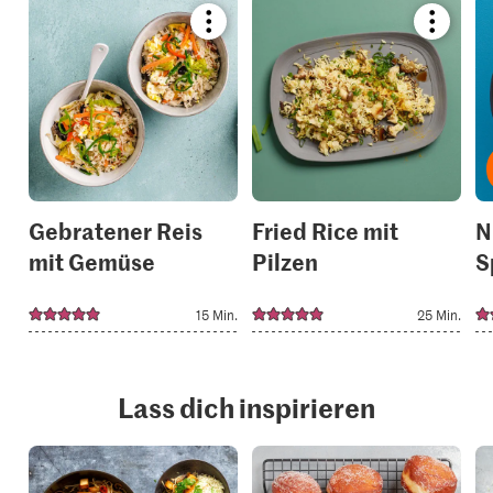
Bookmark
Bookmar
recipe
recipe
or
or
add
add
it
it
to
to
your
your
collections.
collection
Gebratener Reis
Fried Rice mit
N
mit Gemüse
Pilzen
S
15 Min.
25 Min.
Lass dich inspirieren