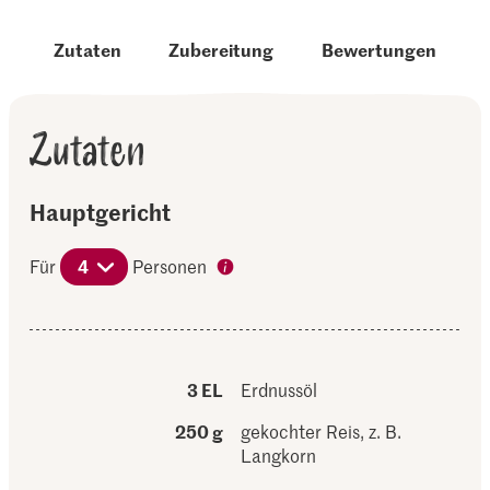
Zutaten
Zubereitung
Bewertungen
Zutaten
Hauptgericht
Für
4
Personen
3 EL
Erdnussöl
250 g
gekochter Reis, z. B.
Langkorn