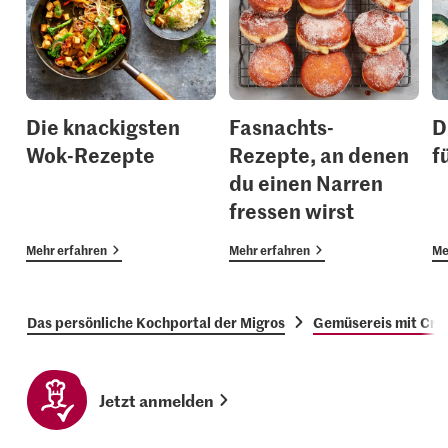
Die knackigsten
Fasnachts-
D
Wok-Rezepte
Rezepte, an denen
f
du einen Narren
fressen wirst
Mehr erfahren
Mehr erfahren
Me
Das persönliche Kochportal der Migros
Gemüsereis mit Cru
Jetzt anmelden