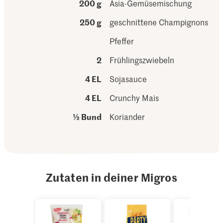
200 g
Asia-Gemüsemischung
250 g
geschnittene Champignons
Pfeffer
2
Frühlingszwiebeln
4 EL
Sojasauce
4 EL
Crunchy Mais
½ Bund
Koriander
Zutaten in deiner Migros