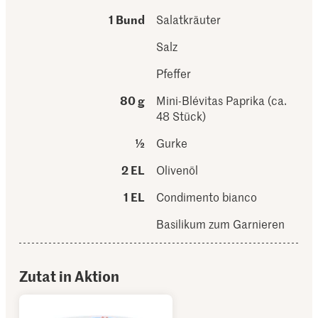
1 Bund
Salatkräuter
Salz
Pfeffer
80 g
Mini-Blévitas Paprika (ca.
48 Stück)
½
Gurke
2 EL
Olivenöl
1 EL
Condimento bianco
Basilikum zum Garnieren
Zutat in Aktion