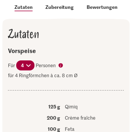
Zutaten
Zubereitung
Bewertungen
Zutaten
Vorspeise
Für
4
Personen
für 4 Ringförmchen à ca. 8 cm Ø
125 g
Qimiq
200 g
Crème fraîche
100 g
Feta