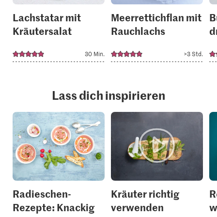
Lachstatar mit
Meerrettichflan mit
B
Kräutersalat
Rauchlachs
d
30 Min.
>3 Std.
Lass dich inspirieren
Radieschen-
Kräuter richtig
R
Rezepte: Knackig
verwenden
w