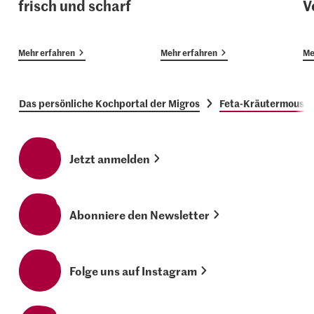
frisch und scharf
V
Mehr erfahren
Mehr erfahren
Me
Das persönliche Kochportal der Migros
Feta-Kräutermousse 
Jetzt anmelden
Abonniere den Newsletter
Folge uns auf Instagram