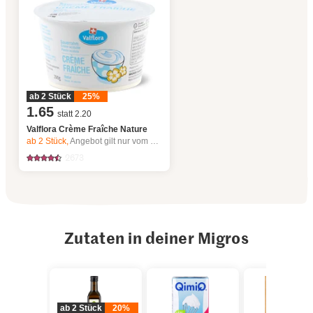
ab 2 Stück
25%
1.65
statt 2.20
Valflora Crème Fraîche Nature
ab 2
Stück,
Angebot gilt nur vom 6.8. bis 12.8.2026, solange Vorrat.
2673
Zutaten in deiner Migros
ab 2 Stück
20%