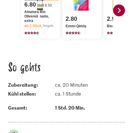
6.80
statt 8.50
Alnatura Bio
Olivenöl nativ,
2.80
2.95
extra
ab 2
Stück,
Angebot gilt nur vom 6.8. bis 12.8.2026, solange Vorrat.
Emmi Qimiq
Bio Feta
125
112
388
So gehts
Zubereitung:
ca. 20 Minuten
kühl stellen:
ca. 1 Stunde
Gesamt:
1 Std. 20 Min.