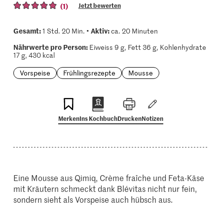
(1)
Jetzt bewerten
Gesamt:
Aktiv:
1 Std. 20 Min. •
ca. 20 Minuten
Nährwerte pro Person:
Eiweiss 9 g, Fett 36 g, Kohlenhydrate
17 g, 430 kcal
Vorspeise
Frühlingsrezepte
Mousse
Merken
Ins Kochbuch
Drucken
Notizen
Eine Mousse aus Qimiq, Crème fraîche und Feta-Käse
mit Kräutern schmeckt dank Blévitas nicht nur fein,
sondern sieht als Vorspeise auch hübsch aus.