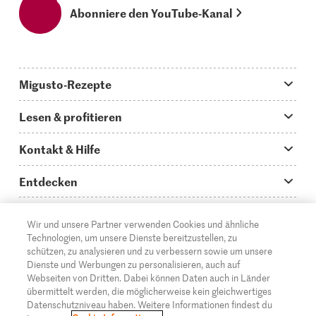
Abonniere den YouTube-Kanal
Migusto-Rezepte
Migusto App
Lesen & profitieren
Was koche ich heute?
Tipps & Tricks
Kontakt & Hilfe
Hauptgerichte
Storys
Fragen zu Migusto
Entdecken
Schnelle & einfache Rezepte
How to-Videos
Infos zum Kochen mit Migusto
Supermarkt
Wir und unsere Partner verwenden Cookies und ähnliche
Apéro & Fingerfood
DE
Glossar
FR
IT
Kontakt
Migros Online
Technologien, um unsere Dienste bereitzustellen, zu
schützen, zu analysieren und zu verbessern sowie um unsere
Backen
Migusto Login
Mediadaten Werbetreibende
Über die Migros
Dienste und Werbungen zu personalisieren, auch auf
Webseiten von Dritten. Dabei können Daten auch in Länder
Rezepte für Familien & Kinder
Migusto Printmagazin
Impressum
übermittelt werden, die möglicherweise kein gleichwertiges
Filialen
© 2026 Migros-Genossenschafts-Bund
Datenschutzniveau haben. Weitere Informationen findest du
Alle Rezeptkategorien