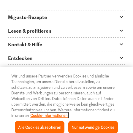
Migusto-Rezepte
Migusto App
Lesen & profitieren
Was koche ich heute?
Tipps & Tricks
Kontakt & Hilfe
Hauptgerichte
Storys
Fragen zu Migusto
Entdecken
Schnelle & einfache Rezepte
How to-Videos
Infos zum Kochen mit Migusto
Supermarkt
Wir und unsere Partner verwenden Cookies und ähnliche
Apéro & Fingerfood
DE
Glossar
FR
IT
Kontakt
Migros Online
Technologien, um unsere Dienste bereitzustellen, zu
schützen, zu analysieren und zu verbessern sowie um unsere
Backen
Migusto Login
Mediadaten Werbetreibende
Über die Migros
Dienste und Werbungen zu personalisieren, auch auf
Webseiten von Dritten. Dabei können Daten auch in Länder
Rezepte für Familien & Kinder
Migusto Printmagazin
Impressum
übermittelt werden, die möglicherweise kein gleichwertiges
Filialen
© 2026 Migros-Genossenschafts-Bund
Datenschutzniveau haben. Weitere Informationen findest du
Alle Rezeptkategorien
Wettbewerbe
in unseren
Cookie-Informationen.
Rechtliche Hinweise
Cumulus
Alle Cookies akzeptieren
Nur notwendige Cookies
Datenschutz
Migros-Magazin
Inspiration
Sammlung
Rezepte
Mein Migusto
Menü