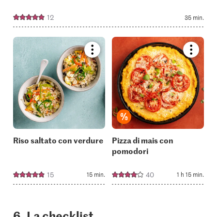
12
35 min.
Bookmark
Bookmar
recipe
recipe
or
or
add
add
it
it
to
to
your
your
collections.
collectio
Riso saltato con verdure
Pizza di mais con
pomodori
15
40
15 min.
1 h 15 min.
6. La checklist