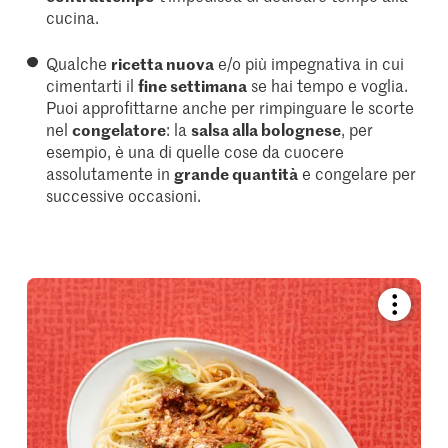
cucina.
Qualche
ricetta nuova
e/o più impegnativa in cui
cimentarti il
fine settimana
se hai tempo e voglia.
Puoi approfittarne anche per rimpinguare le scorte
nel
congelatore
: la
salsa alla bolognese
, per
esempio, è una di quelle cose da cuocere
assolutamente in
grande quantità
e congelare per
successive occasioni.
Bookmar
recipe
or
add
it
to
your
collectio