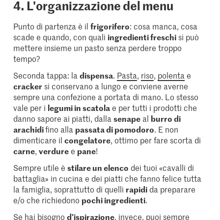
4. L'organizzazione del menu
Punto di partenza è il
frigorifero
: cosa manca, cosa
scade e quando, con quali
ingredienti freschi
si può
mettere insieme un pasto senza perdere troppo
tempo?
Seconda tappa: la
dispensa
.
Pasta
,
riso
,
polenta
e
cracker
si conservano a lungo e conviene averne
sempre una confezione a portata di mano. Lo stesso
vale per i
legumi in scatola
e per tutti i prodotti che
danno sapore ai piatti, dalla
senape
al
burro di
arachidi
fino alla
passata di pomodoro
. E non
dimenticare il
congelatore
, ottimo per fare scorta di
carne
,
verdure
e
pane
!
Sempre utile è
stilare un elenco
dei tuoi «cavalli di
battaglia» in cucina e dei piatti che fanno felice tutta
la famiglia, soprattutto di quelli
rapidi
da preparare
e/o che richiedono
pochi ingredienti
.
Se hai bisogno
d'ispirazione
, invece, puoi sempre