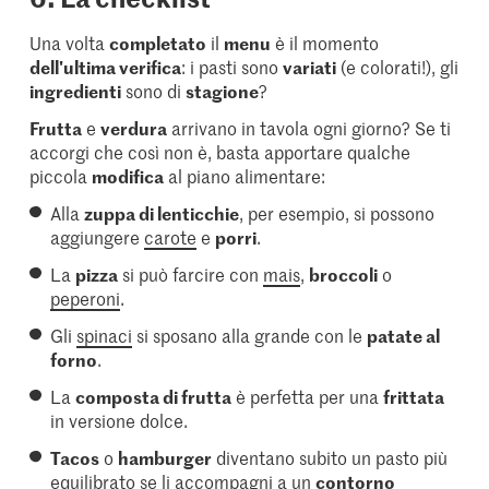
Una volta
completato
il
menu
è il momento
dell'ultima verifica
: i pasti sono
variati
(e colorati!), gli
ingredienti
sono di
stagione
?
Frutta
e
verdura
arrivano in tavola ogni giorno? Se ti
accorgi che così non è, basta apportare qualche
piccola
modifica
al piano alimentare:
Alla
zuppa di lenticchie
, per esempio, si possono
aggiungere
carote
e
porri
.
La
pizza
si può farcire con
mais
,
broccoli
o
peperoni
.
Gli
spinaci
si sposano alla grande con le
patate al
forno
.
La
composta di frutta
è perfetta per una
frittata
in versione dolce.
Tacos
o
hamburger
diventano subito un pasto più
equilibrato se li accompagni a un
contorno