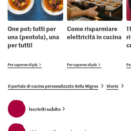
One pot: tutti per
Come risparmiare
1
una (pentola), una
elettricità in cucina
r
per tutti!
c
Per saperne di più
Per saperne di più
Pe
Il portale di cucina personalizzato della Migros
Storie
8 
Iscriviti subito