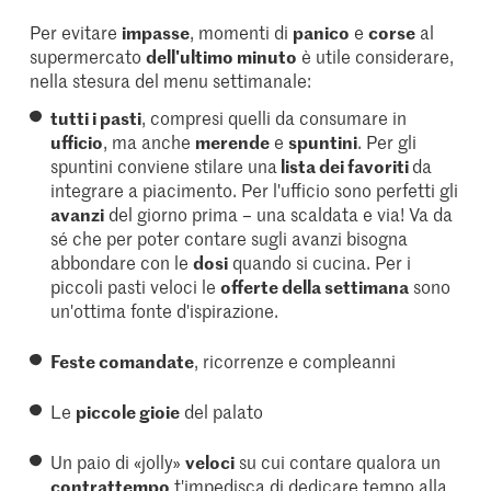
Per evitare
impasse
, momenti di
panico
e
corse
al
supermercato
dell'ultimo minuto
è utile considerare,
nella stesura del menu settimanale:
tutti i pasti
, compresi quelli da consumare in
ufficio
, ma anche
merende
e
spuntini
. Per gli
spuntini conviene stilare una
lista dei favoriti
da
integrare a piacimento. Per l'ufficio sono perfetti gli
avanzi
del giorno prima – una scaldata e via! Va da
sé che per poter contare sugli avanzi bisogna
abbondare con le
dosi
quando si cucina. Per i
piccoli pasti veloci le
offerte della settimana
sono
un'ottima fonte d'ispirazione.
Feste comandate
, ricorrenze e compleanni
Le
piccole gioie
del palato
Un paio di «jolly»
veloci
su cui contare qualora un
contrattempo
t'impedisca di dedicare tempo alla