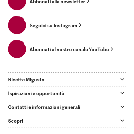
Abbonati alla newsletter
Seguici su Instagram
Abonnati al nostro canale YouTube
Ricette Migusto
App Migusto
Ispirazioni e opportunità
Oggi cucino
Trucchi & astuzie
Contatti e informazioni generali
Piatti principali
Storie
Domande su Migusto
Scopri
Ricette semplici & veloci
Video How to
Guida alle abbreviazioni
Supermercato