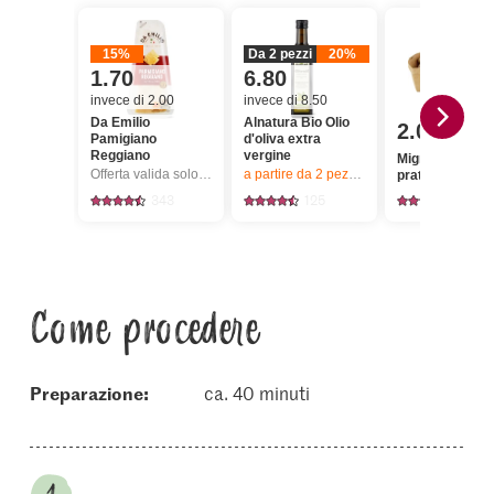
15%
Da 2 pezzi
20%
1.70
6.80
invece di 2.00
invece di 8.50
Da Emilio
Alnatura Bio Olio
2.00
Pamigiano
d'oliva extra
Reggiano
vergine
Migros Funghi
Offerta valida solo dal 6.8 al 12.8.2026, fino a esaurimento dello stock.
a partire da 2
pezzi,
Offerta valida solo da
prataioli bianch
343
125
1148
Come procedere
Preparazione:
ca. 40 minuti