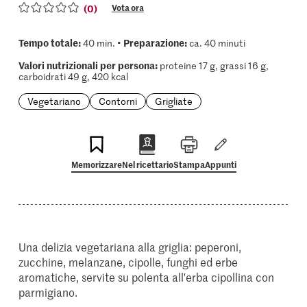
(0)
Vota ora
Tempo totale:
Preparazione:
40 min. •
ca. 40 minuti
Valori nutrizionali per persona:
proteine 17 g, grassi 16 g,
carboidrati 49 g, 420 kcal
Vegetariano
Contorni
Grigliate
Memorizzare
Nel ricettario
Stampa
Appunti
Una delizia vegetariana alla griglia: peperoni,
zucchine, melanzane, cipolle, funghi ed erbe
aromatiche, servite su polenta all'erba cipollina con
parmigiano.