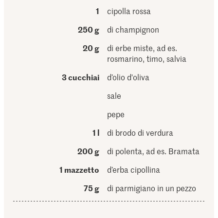
1
cipolla rossa
250 g
di champignon
20 g
di erbe miste, ad es.
rosmarino, timo, salvia
3 cucchiai
d’olio d'oliva
sale
pepe
1 l
di brodo di verdura
200 g
di polenta, ad es. Bramata
1 mazzetto
d’erba cipollina
75 g
di parmigiano in un pezzo