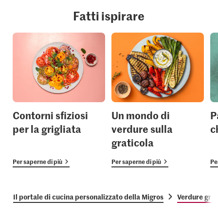
Fatti ispirare
Contorni sfiziosi
Un mondo di
P
per la grigliata
verdure sulla
c
graticola
Per saperne di più
Per saperne di più
Pe
Il portale di cucina personalizzato della Migros
Verdure grigl