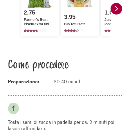
2.75
1.05
3.95
Farmer's Best
Jura Sel Sale
Piselli extra fini
Bio Tofu seta
iodato e fluorat
323
134
1242
Come procedere
Preparazione:
30-40 minuti
Tosta i semi di zucca in padella per ca. 2 minuti poi
lascia raffreddare.