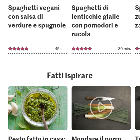
Spaghetti vegani
Spaghetti di
S
con salsa di
lenticchie gialle
z
verdure e spugnole
con pomodori e
z
rucola
45 min.
30 min.
Fatti ispirare
Pesto fatto in casa:
Mondare il porro
T