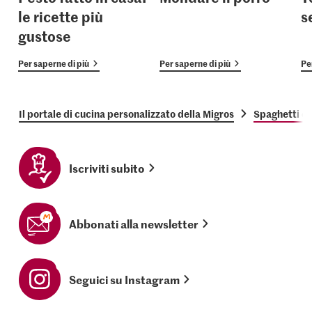
le ricette più
s
gustose
Per saperne di più
Per saperne di più
Pe
Il portale di cucina personalizzato della Migros
Spaghetti co
Iscriviti subito
Abbonati alla newsletter
Seguici su Instagram