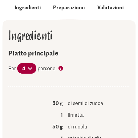
Ingredienti
Preparazione
Valutazioni
Ingredienti
Piatto principale
Per
4
persone
50 g
di semi di zucca
1
limetta
50 g
di rucola