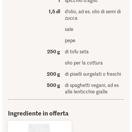
1
spicchio d'aglio
1,5 dl
d'olio, ad es. olio di semi di
zucca
sale
pepe
250 g
di tofu seta
olio per la cottura
200 g
di piselli surgelati o freschi
500 g
di spaghetti vegani, ad es
alle lenticchie gialle
Ingrediente in offerta