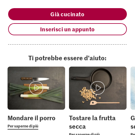
Già cucinato
Inserisci un appunto
Ti potrebbe essere d'aiuto:
Mondare il porro
Tostare la frutta
G
secca
s
Per saperne di più
Per saperne di più
Pe