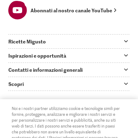
Abonnati al nostro canale YouTube
Ricette Migusto
App Migusto
Ispirazioni e opportunità
Oggi cucino
Trucchi & astuzie
Contatti e informazioni generali
Piatti principali
Storie
Domande su Migusto
Scopri
Ricette semplici & veloci
Video How to
Guida alle abbreviazioni
Supermercato
Aperitivi
IT
Glossario degli ingredienti
DE
FR
Contatti
Migros Online
Noi e i nostri partner utilizziamo cookie e tecnologie simili per
fornire, proteggere, analizzare e migliorare i nostri servizi e
Ricette al forno
Login Migusto
Pubblicità
A proposito della Migros
per personalizzare i nostri servizi e pubblicità, anche su siti
web di terzi. I dati possono anche essere trasferiti in paesi
Ricette per famiglie & bambini
Rivista Migusto
Impressum
che potrebbero non avere un livello equivalente di
Filiali
protezione dei dati. Ulteriori informazioni si possono trovare
© 2026 Federazione delle cooperative Migros