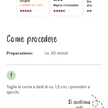
vergine
Bio Pomodori a
a partire da 2
pezzi,
Offerta valida solo dal 6.8 al 12.8.2026, fino a 
Migros Coriandolo
grappolo
125
532
178
Come procedere
Preparazione:
ca. 20 minuti
Taglia la carne a dadi di ca. 1,5 cm, i pomodori a
spicchi.
Si continua
così