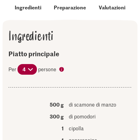
Ingredienti
Preparazione
Valutazioni
Ingredienti
Piatto principale
Per
4
persone
500 g
di scamone di manzo
300 g
di pomodori
1
cipolla