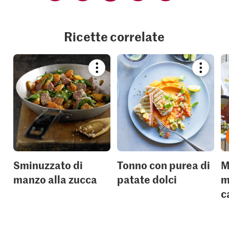
Ricette correlate
Bookmark
Bookmar
recipe
recipe
or
or
add
add
it
it
to
to
your
your
collections.
collection
Sminuzzato di
Tonno con purea di
M
manzo alla zucca
patate dolci
m
c