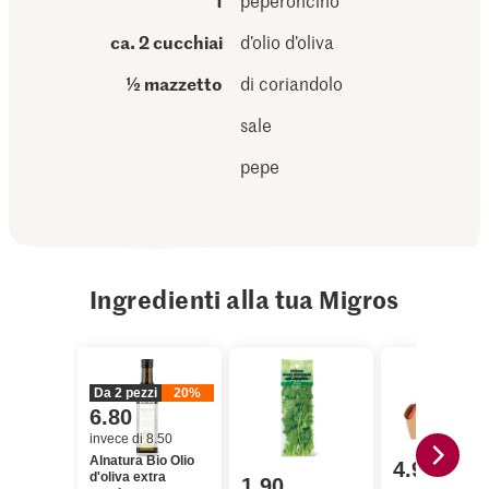
1
peperoncino
ca. 2 cucchiai
d’olio d’oliva
½ mazzetto
di coriandolo
sale
pepe
Ingredienti alla tua Migros
Da 2 pezzi
20%
6.80
invece di 8.50
Alnatura Bio Olio
4.95
d'oliva extra
1.90