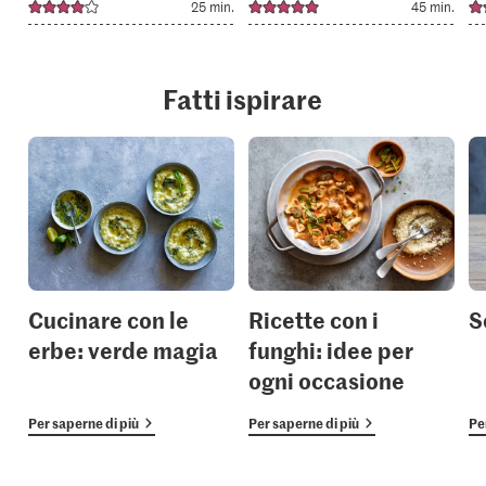
25 min.
45 min.
Fatti ispirare
Cucinare con le
Ricette con i
S
erbe: verde magia
funghi: idee per
ogni occasione
Per saperne di più
Per saperne di più
Pe