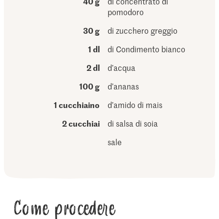
40 g
di concentrato di
pomodoro
30 g
di zucchero greggio
1 dl
di Condimento bianco
2 dl
d’acqua
100 g
d’ananas
1 cucchiaino
d’amido di mais
2 cucchiai
di salsa di soia
sale
Come procedere