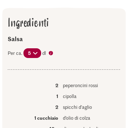
Ingredienti
Salsa
Per ca.
5
dl
2
peperoncini rossi
1
cipolla
2
spicchi d’aglio
1 cucchiaio
d’olio di colza