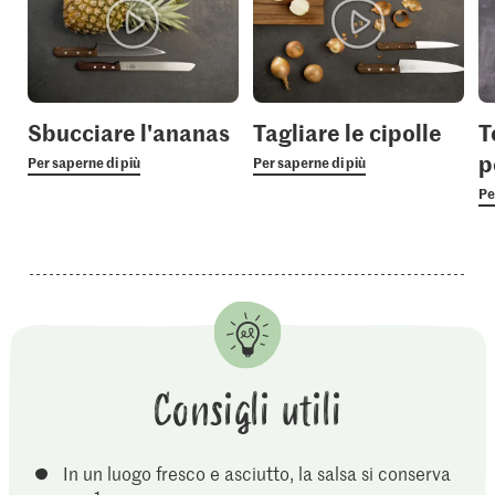
Sbucciare l'ananas
Tagliare le cipolle
T
p
Per saperne di più
Per saperne di più
Pe
Consigli utili
In un luogo fresco e asciutto, la salsa si conserva