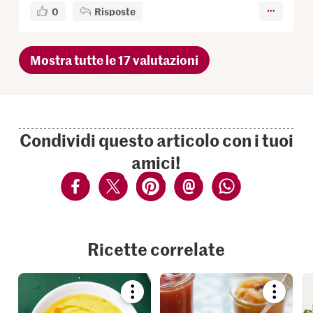
0
Risposte
Mostra tutte le 17 valutazioni
Condividi questo articolo con i tuoi
amici!
Ricette correlate
Bookmark
Bookmar
recipe
recipe