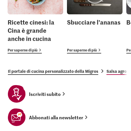
Ricette cinesi: la
Sbucciare l'ananas
B
Cina è grande
anche in cucina
Per saperne di più
Per saperne di più
Pe
Il portale di cucina personalizzato della Migros
Salsa agrodo
Iscriviti subito
Abbonati alla newsletter