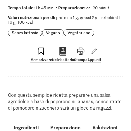
Tempo totale:
Preparazione:
1 h 45 min. •
ca. 20 minuti
Valori nutrizionali per dl:
proteine 1 g, grassi 2 g, carboidrati
16 g, 100 kcal
Senza lattosio
Vegano
Vegetariano
Memorizzare
Nel ricettario
Stampa
Appunti
Con questa semplice ricetta preparare una salsa
agrodolce a base di peperoncini, ananas, concentrato
di pomodoro e zucchero sarà un gioco da ragazzi.
Ingredienti
Preparazione
Valutazioni