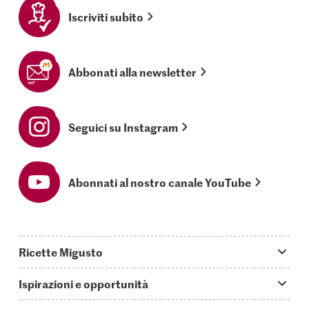
Iscriviti subito
Abbonati alla newsletter
Seguici su Instagram
Abonnati al nostro canale YouTube
Ricette Migusto
App Migusto
Ispirazioni e opportunità
Oggi cucino
Trucchi & astuzie