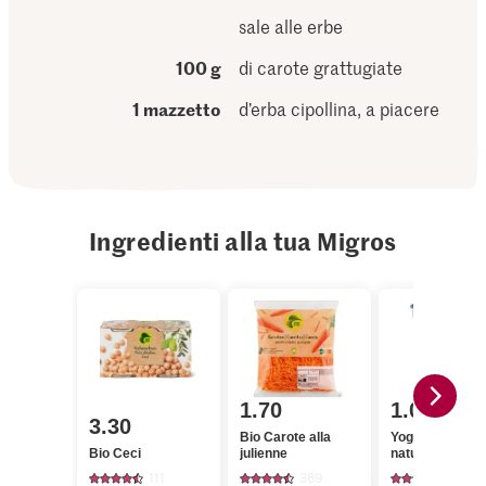
sale alle erbe
100 g
di carote grattugiate
1 mazzetto
d’erba cipollina, a piacere
Ingredienti alla tua Migros
1.70
1.05
3.30
Bio Carote alla
Yogos Yogurt A
Bio Ceci
julienne
naturale, greco
111
369
1577