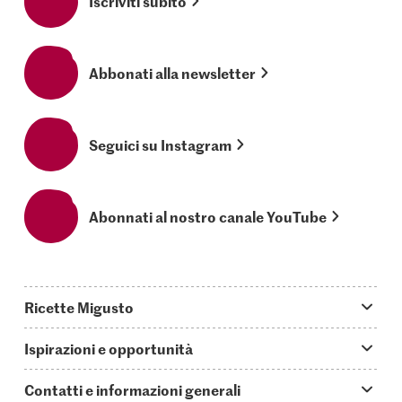
Iscriviti subito
Abbonati alla newsletter
Seguici su Instagram
Abonnati al nostro canale YouTube
Ricette Migusto
App Migusto
Ispirazioni e opportunità
Oggi cucino
Trucchi & astuzie
Contatti e informazioni generali