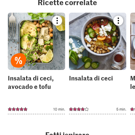
Ricette correlate
Bookmark
Bookmar
recipe
recipe
or
or
add
add
it
it
to
to
your
your
collections.
collection
Insalata di ceci,
Insalata di ceci
M
avocado e tofu
l
10 min.
5 min.
Fatti ispirare