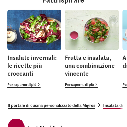
Insalate invernali:
Frutta e insalata,
A
le ricette più
una combinazione
d
croccanti
vincente
Per saperne di più
Per saperne di più
Pe
Il portale di cucina personalizzato della Migros
Insalata di c