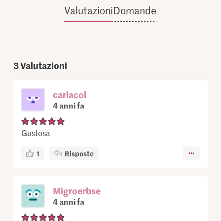
Valutazioni
Domande
3
Valutazioni
carlacol
4 anni fa
Gustosa
1
Risposte
Migroerbse
4 anni fa