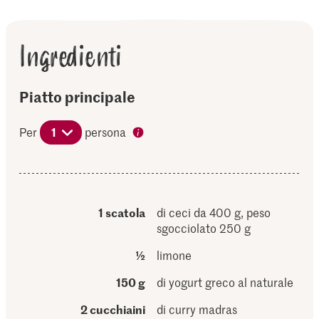
Ingredienti
Piatto principale
Per
1
persona
1 scatola
di ceci da 400 g, peso
sgocciolato 250 g
½
limone
150 g
di yogurt greco al naturale
2 cucchiaini
di curry madras