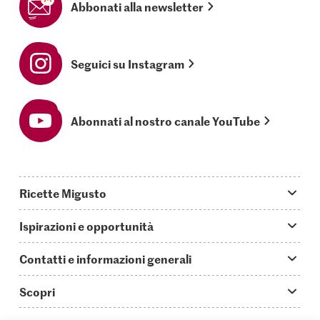
Abbonati alla newsletter
Seguici su Instagram
Abonnati al nostro canale YouTube
Ricette Migusto
App Migusto
Ispirazioni e opportunità
Oggi cucino
Trucchi & astuzie
Contatti e informazioni generali
Piatti principali
Storie
Domande su Migusto
Scopri
Ricette semplici & veloci
Video How to
Guida alle abbreviazioni
Supermercato