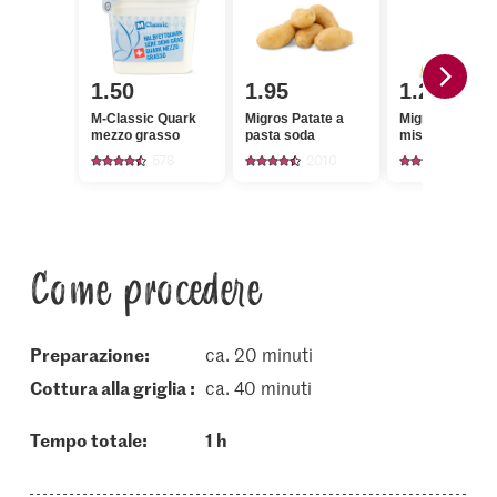
1.50
1.95
1.20
M-Classic Quark
Migros Patate a
Migros Insalata
mezzo grasso
pasta soda
mista
578
2010
565
Come procedere
Preparazione:
ca. 20 minuti
cottura alla griglia :
ca. 40 minuti
Tempo totale:
1 h