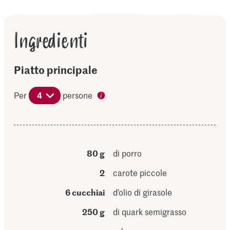
Ingredienti
Piatto principale
Per
4
persone
80 g
di porro
2
carote piccole
6 cucchiai
d’olio di girasole
250 g
di quark semigrasso