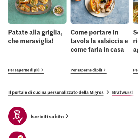
Patate alla griglia,
Come portare in
S
che meraviglia!
tavola la salsiccia e
ri
come farla in casa
a
Per saperne di più
Per saperne di più
Pe
Il portale di cucina personalizzato della Migros
Bratwurst c
Iscriviti subito