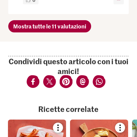
Mostra tutte le 11 valutazioni
Condividi questo articolo con i tuoi
amici!
Ricette correlate
Bookmark
Bookmar
recipe
recipe