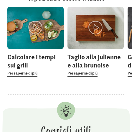
Calcolare i tempi
Taglio alla julienne
G
sul grill
e alla brunoise
d
Per saperne di più
Per saperne di più
Pe
Consigli utili