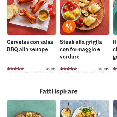
or
or
add
add
it
it
to
to
your
your
collections.
collection
Cervelas con salsa
Steak alla griglia
H
BBQ alla senape
con formaggio e
c
verdure
g
35 min.
57 min.
Fatti ispirare