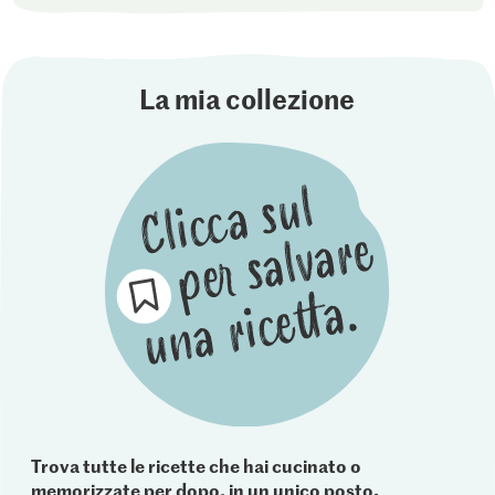
La mia collezione
Trova tutte le ricette che hai cucinato o
memorizzate per dopo, in un unico posto.