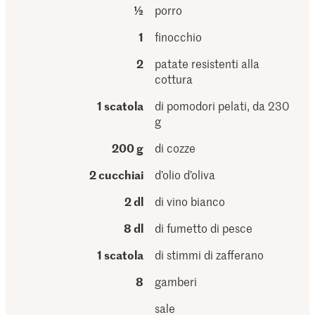
½
porro
1
finocchio
2
patate resistenti alla
cottura
1 scatola
di pomodori pelati, da 230
g
200 g
di cozze
2 cucchiai
d’olio d’oliva
2 dl
di vino bianco
8 dl
di fumetto di pesce
1 scatola
di stimmi di zafferano
8
gamberi
sale