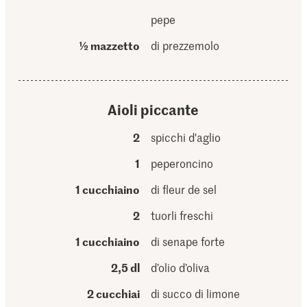
pepe
½ mazzetto
di prezzemolo
Aioli piccante
2
spicchi d'aglio
1
peperoncino
1 cucchiaino
di fleur de sel
2
tuorli freschi
1 cucchiaino
di senape forte
2,5 dl
d’olio d’oliva
2 cucchiai
di succo di limone