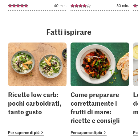
40 min.
50 min.
Fatti ispirare
Ricette low carb:
Come preparare
L
pochi carboidrati,
correttamente i
d
tanto gusto
frutti di mare:
m
ricette e consigli
Per saperne di più
Per saperne di più
Pe