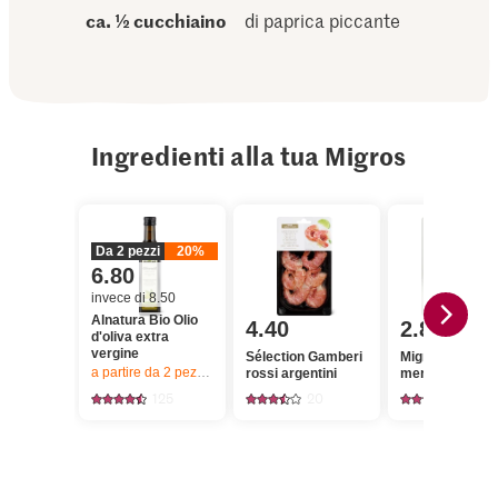
ca. ½ cucchiaino
di paprica piccante
Ingredienti alla tua Migros
Da 2 pezzi
20%
6.80
invece di 8.50
Alnatura Bio Olio
4.40
2.80
d'oliva extra
vergine
Sélection Gamberi
Migros Filetto d
a partire da 2
pezzi,
Offerta valida solo dal 6.8 al 12.8.2026, fino a 
rossi argentini
merluzzo
125
20
82