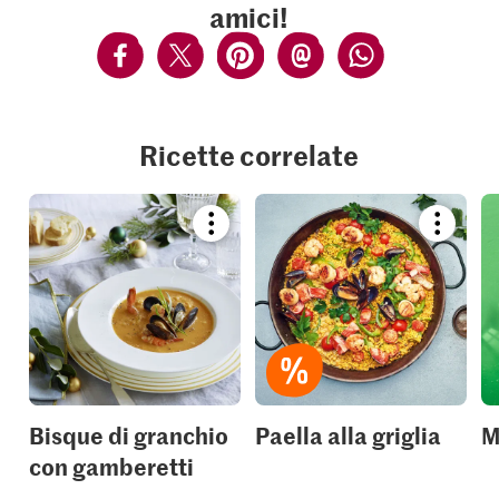
amici!
Ricette correlate
Bookmark
Bookmar
recipe
recipe
or
or
add
add
it
it
to
to
your
your
collections.
collection
Bisque di granchio
Paella alla griglia
M
con gamberetti