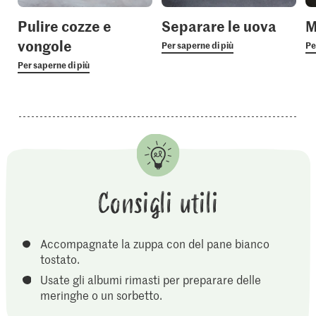
Pulire cozze e
Separare le uova
M
vongole
Per saperne di più
Pe
Per saperne di più
Consigli utili
Accompagnate la zuppa con del pane bianco
tostato.
Usate gli albumi rimasti per preparare delle
meringhe o un sorbetto.