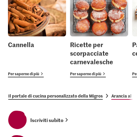
Cannella
Ricette per
P
scorpacciate
c
carnevalesche
Per saperne di più
Per saperne di più
Pe
Il portale di cucina personalizzato della Migros
Arancia al f
Iscriviti subito