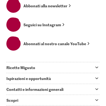
Abbonati alla newsletter
Seguici su Instagram
Abonnati al nostro canale YouTube
Ricette Migusto
App Migusto
Ispirazioni e opportunità
Oggi cucino
Trucchi & astuzie
Contatti e informazioni generali
Piatti principali
Storie
Domande su Migusto
Scopri
Ricette semplici & veloci