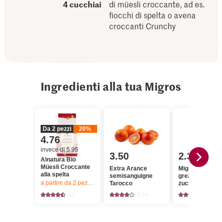
4 cucchiai
di müesli croccante, ad es.
fiocchi di spelta o avena
croccanti Crunchy
Ingredienti alla tua Migros
Da 2 pezzi
20%
4.76
invece di 5.95
3.50
2.30
Alnatura Bio
Müesli Croccante
Extra Arance
Migros Zucche
alla spelta
semisanguigne
grezzo da cann
a partire da 2
pezzi,
Offerta valida solo dal 6.8 al 12.8.2026, fino a 
Tarocco
zucchero gros
84
804
432