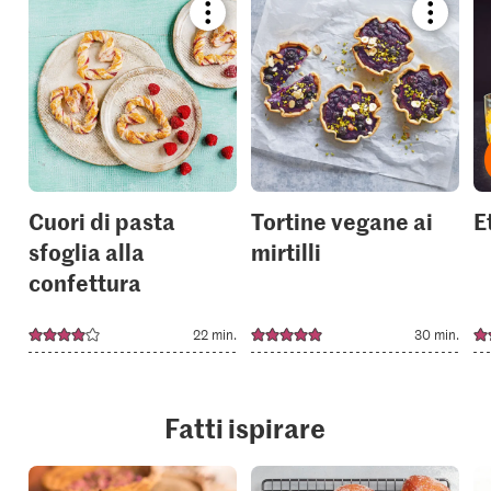
Bookmark
Bookmar
recipe
recipe
or
or
add
add
it
it
to
to
your
your
collections.
collection
Cuori di pasta
Tortine vegane ai
E
sfoglia alla
mirtilli
confettura
22 min.
30 min.
Fatti ispirare