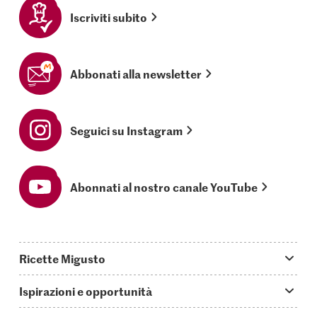
Iscriviti subito
Abbonati alla newsletter
Seguici su Instagram
Abonnati al nostro canale YouTube
Ricette Migusto
App Migusto
Ispirazioni e opportunità
Oggi cucino
Trucchi & astuzie