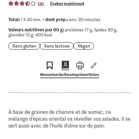
(3)
Évaluer maintenant
Total:
dont prép.:
1 h 40 min. •
env. 20 minutes
Valeurs nutritives par 60 g:
protéines 17 g, lipides 30 g,
glucides 12 g, 400 kcal
Sans gluten
Sans lactose
Végan
Memoriser
Au livre
Imprimer
Notes
À base de graines de chanvre et de sumac, ce
mélange d'épices oriental va réveiller vos salades. Il se
sert aussi avec de l’huile d’olive sur du pain.