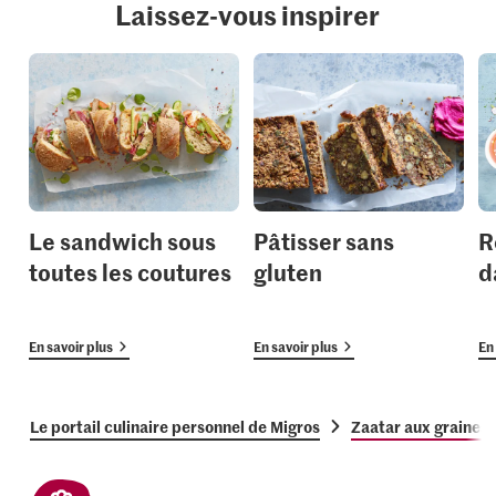
Laissez-vous inspirer
Le sandwich sous
Pâtisser sans
R
toutes les coutures
gluten
d
En savoir plus
En savoir plus
En 
Le portail culinaire personnel de Migros
Zaatar aux graines