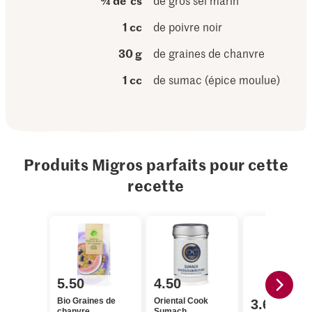
¾ de cs
de gros sel marin
1 cc
de poivre noir
30 g
de graines de chanvre
1 cc
de sumac (épice moulue)
Produits Migros parfaits pour cette
recette
5.50
4.50
Bio Graines de
Oriental Cook
3.60
chanvre
Sumach