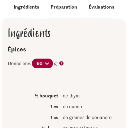
Ingrédients
Préparation
Évaluations
Ingrédients
Épices
Donne env.
60
g
½ bouquet
de thym
1 cs
de cumin
1 cs
de graines de coriandre