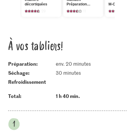
décortiquées
Préparation
M-Classic Cum
d’épices
29
11
70
À vos tabliers!
Préparation:
env. 20 minutes
séchage:
30 minutes
refroidissement
Total:
1 h 40 min.