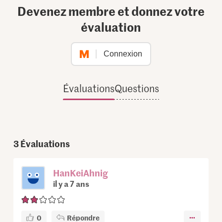
Devenez membre et donnez votre
évaluation
Connexion
Évaluations
Questions
3
Évaluations
HanKeiAhnig
il y a 7 ans
0
Répondre