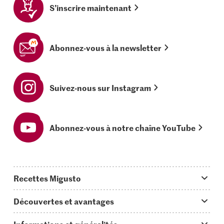
S’inscrire maintenant
Abonnez-vous à la newsletter
Suivez-nous sur Instagram
Abonnez-vous à notre chaîne YouTube
Recettes Migusto
App Migusto
Découvertes et avantages
Idées de menus
Trucs & astuces