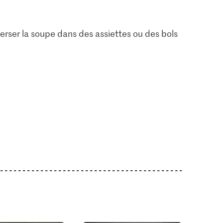
 Verser la soupe dans des assiettes ou des bols
1.05
1.70
Jura Sel Sel iodé et
ulette
fluoré
Migros Oignons
2
1236
2913