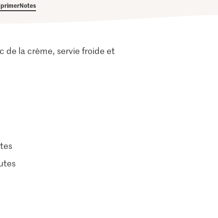
primer
Notes
de la crème, servie froide et
tes
utes