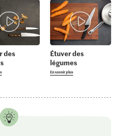
r des
Étuver des
ns
légumes
us
En savoir plus