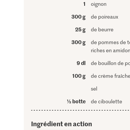
1
oignon
300 g
de poireaux
25 g
de beurre
300 g
de pommes de t
riches en amido
9 dl
de bouillon de p
100 g
de crème fraîch
sel
½ botte
de ciboulette
Ingrédient en action