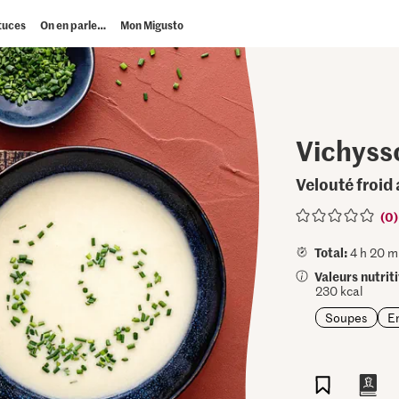
tuces
On en parle…
Mon Migusto
Vichyss
Velouté froid
(0)
Total:
4 h 20 m
Valeurs nutrit
230 kcal
Soupes
E