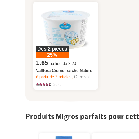
Dès 2 pièces
25%
1.65
au lieu de 2.20
Valflora Crème fraîche Nature
à partir de 2
articles,
Offre valable du 6.8 au 12.8.2026, jusqu’à épuisement du stock.
2673
Produits Migros parfaits pour cet