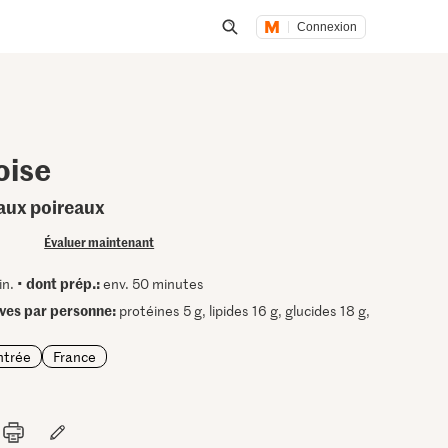
Connexion
Lancer une recherche
oise
 aux poireaux
Évaluer maintenant
dont prép.:
in. •
env. 50 minutes
ives par personne:
protéines 5 g, lipides 16 g, glucides 18 g,
ntrée
France