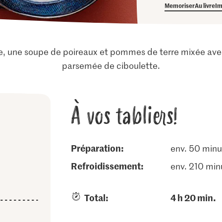
Memoriser
Au livre
Im
e, une soupe de poireaux et pommes de terre mixée avec 
parsemée de ciboulette.
À vos tabliers!
Préparation:
env. 50 minu
refroidissement:
env. 210 min
Total:
4 h 20 min.