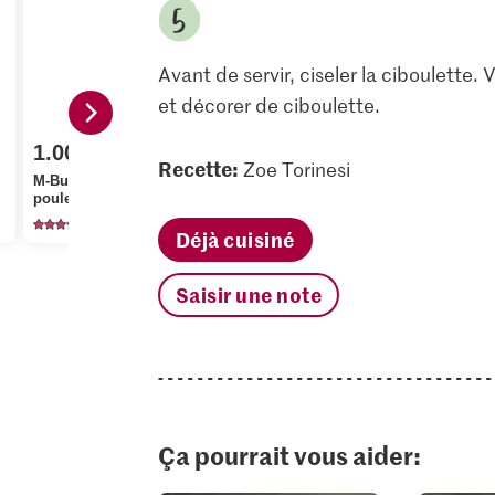
Avant de servir, ciseler la ciboulette.
et décorer de ciboulette.
1.00
Recette:
Zoe Torinesi
3.85
1.20
M-Budget Bouillon de
poule en cubes
Die Butter Beurre
Migros Cibo
138
2725
66
Déjà cuisiné
Saisir une note
Ça pourrait vous aider: