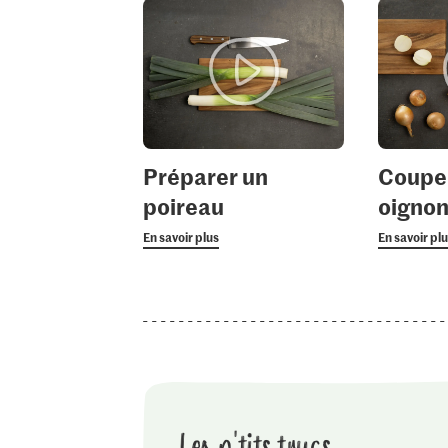
Préparer un
Coupe
poireau
oigno
En savoir plus
En savoir pl
Les p'tits trucs