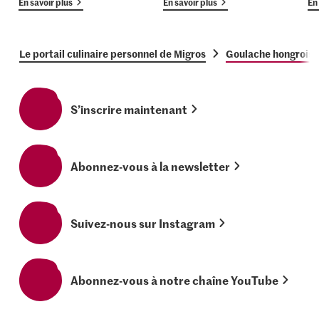
En savoir plus
En savoir plus
En 
Le portail culinaire personnel de Migros
Goulache hongrois
S’inscrire maintenant
Abonnez-vous à la newsletter
Suivez-nous sur Instagram
Abonnez-vous à notre chaîne YouTube