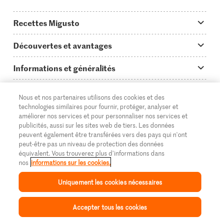
Recettes Migusto
App Migusto
Découvertes et avantages
Idées de menus
Trucs & astuces
Informations et généralités
Plats principaux
On en parle...
Questions concernant Migusto
Découvrir
Nous et nos partenaires utilisons des cookies et des
Simple & vite prêt
Tutoriels
Cuisiner avec Migusto
Supermarché
technologies similaires pour fournir, protéger, analyser et
améliorer nos services et pour personnaliser nos services et
Apéritif
FR
Glossaire des ingrédients
DE
IT
Service clientèle & contact
publicités, aussi sur les sites web de tiers. Les données
Migros Online
peuvent également être transférées vers des pays qui n'ont
Préparations au four
Login Migusto
peut-être pas un niveau de protection des données
Publicité
À propos de Migros
équivalent. Vous trouverez plus d'informations dans
Enfants & famille
nos
informations sur les cookies.
Magazine Migusto
Impressum
Magasins
© 2026 La Fédération des coopératives Migros
Uniquement les cookies nécessaires
Toutes les recettes
Concours
Mentions légales
Cumulus
Accepter tous les cookies
Protection des données
Migros Magazine
Inspiration
Collection
Recettes
Mon Migusto
Menu