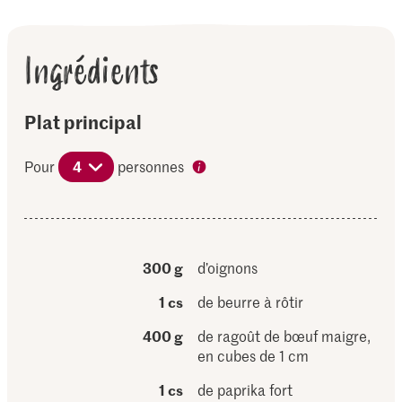
Ingrédients
Plat principal
Pour
4
personnes
300 g
d’oignons
1 cs
de beurre à rôtir
400 g
de ragoût de bœuf maigre,
en cubes de 1 cm
1 cs
de paprika fort