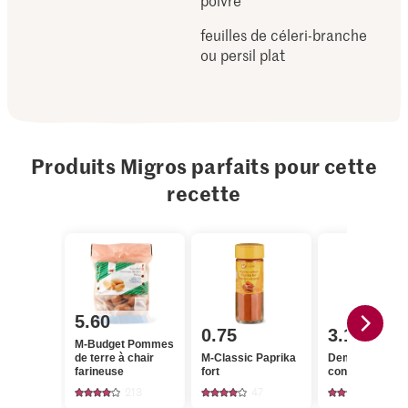
poivre
feuilles de céleri-branche
ou persil plat
Produits Migros parfaits pour cette
recette
5.60
0.75
3.10
M-Budget Pommes
de terre à chair
M-Classic Paprika
Demeter Toma
farineuse
fort
concassées
213
47
19