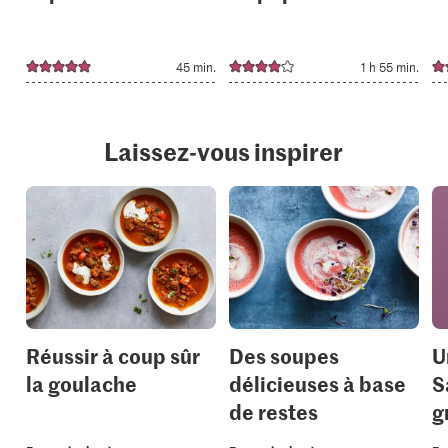
45 min.
1 h 55 min.
Laissez-vous inspirer
Réussir à coup sûr
Des soupes
U
la goulache
délicieuses à base
S
de restes
g