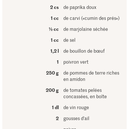
2 cs
de paprika doux
1 cc
de carvi («cumin des prés»)
½ cc
de marjolaine séchée
1 cc
de sel
1,2 l
de bouillon de bœuf
1
poivron vert
250 g
de pommes de terre riches
en amidon
200 g
de tomates pelées
concassées, en boîte
1 dl
de vin rouge
2
gousses d’ail