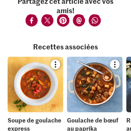
Partagez cet article avec vos
amis!
Recettes associées
Bookmark
Bookmar
recipe
recipe
or
or
add
add
it
it
to
to
your
your
collections.
collection
Soupe de goulache
Goulache de bœuf
R
express
au paprika
a