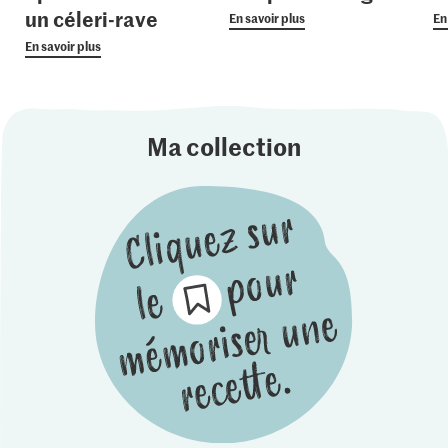
un céleri-rave
En savoir plus
En
En savoir plus
Ma collection