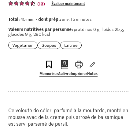
(13)
Évaluer maintenant
Total:
dont prép.:
45 min. •
env. 15 minutes
Valeurs nutritives par personne:
protéines 6 g, lipides 25 g,
glucides 9 g, 290 kcal
Végétarien
Soupes
Entrée
Memoriser
Au livre
Imprimer
Notes
Ce velouté de céleri parfumé à la moutarde, monté en
mousse avec de la crème puis arrosé de balsamique
est servi parsemé de persil.