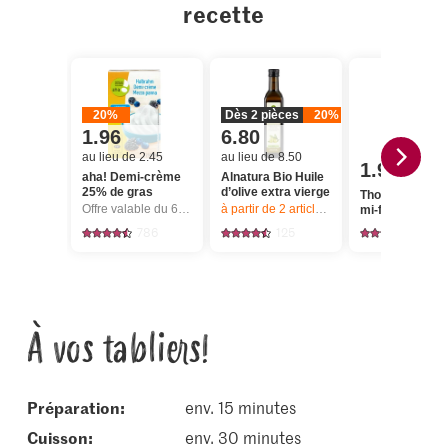
recette
20%
Dès 2 pièces
20%
1.96
6.80
au lieu de 2.45
au lieu de 8.50
1.95
aha! Demi-crème
Alnatura Bio Huile
25% de gras
d’olive extra vierge
Thomy Moutar
Offre valable du 6.8 au 12.8.2026, jusqu’à épuisement du stock.
à partir de 2
articles,
Offre valable du 6.8
mi-forte
786
125
479
À vos tabliers!
Préparation:
env. 15 minutes
cuisson:
env. 30 minutes