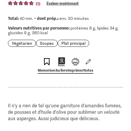
(1)
Évaluer maintenant
Total:
dont prép.:
40 min. •
env. 20 minutes
Valeurs nutritives par personne:
protéines 8 g, lipides 34 g,
glucides 9 g, 380 kcal
Végétarien
Soupes
Plat principal
Memoriser
Au livre
Imprimer
Notes
Il n'y a rien de tel qu'une garniture d'amandes fumées,
de pousses et d'huile d'olive pour sublimer un velouté
aux asperges. Aussi judicieux que délicieux.