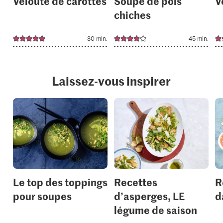
Velouté de carottes
Soupe de pois
V
chiches
30 min.
45 min.
Laissez-vous inspirer
Le top des toppings
Recettes
R
pour soupes
d’asperges, LE
d
légume de saison