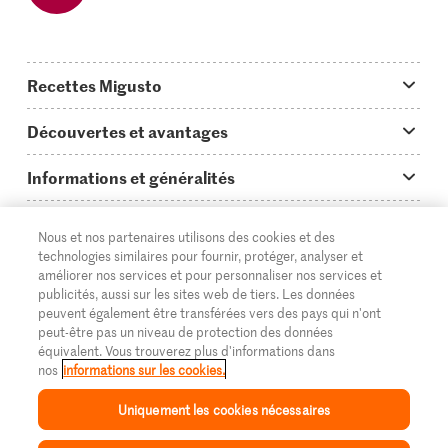
Recettes Migusto
App Migusto
Découvertes et avantages
Idées de menus
Trucs & astuces
Informations et généralités
Plats principaux
On en parle...
Questions concernant Migusto
Découvrir
Nous et nos partenaires utilisons des cookies et des
Simple & vite prêt
Tutoriels
Cuisiner avec Migusto
Supermarché
technologies similaires pour fournir, protéger, analyser et
améliorer nos services et pour personnaliser nos services et
Apéritif
FR
Glossaire des ingrédients
DE
IT
Service clientèle & contact
publicités, aussi sur les sites web de tiers. Les données
Migros Online
peuvent également être transférées vers des pays qui n'ont
Préparations au four
Login Migusto
peut-être pas un niveau de protection des données
Publicité
À propos de Migros
équivalent. Vous trouverez plus d'informations dans
Enfants & famille
nos
informations sur les cookies.
Magazine Migusto
Impressum
Magasins
© 2026 La Fédération des coopératives Migros
Uniquement les cookies nécessaires
Toutes les recettes
Concours
Mentions légales
Cumulus