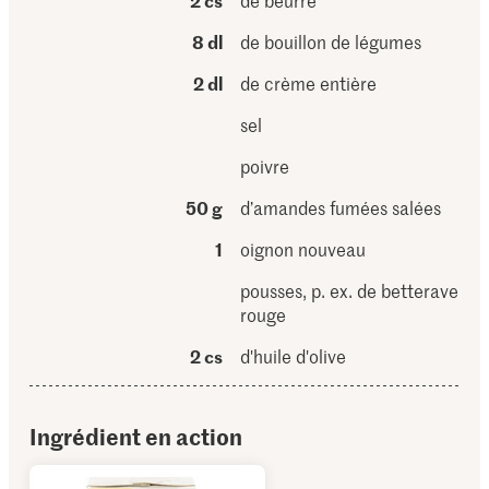
2 cs
de beurre
8 dl
de bouillon de légumes
2 dl
de crème entière
sel
poivre
50 g
d’amandes fumées salées
1
oignon nouveau
pousses, p. ex. de betterave
rouge
2 cs
d'huile d'olive
Ingrédient en action