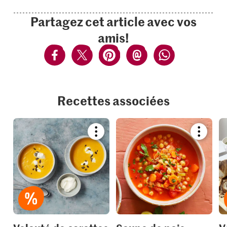
Partagez cet article avec vos
amis!
Recettes associées
Bookmark
Bookmar
recipe
recipe
or
or
add
add
it
it
to
to
your
your
collections.
collection