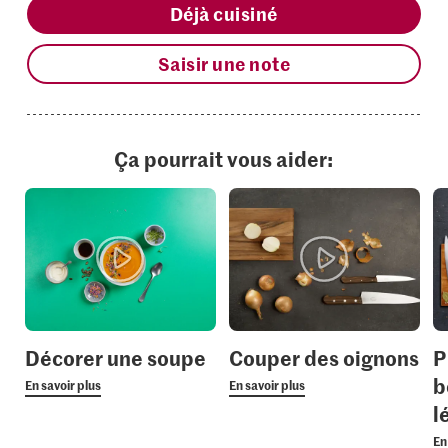
Déjà cuisiné
Saisir une note
Ça pourrait vous aider:
Décorer une soupe
Couper des oignons
P
b
En savoir plus
En savoir plus
l
En