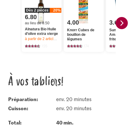
Dès 2 pièces
20%
6.80
4.00
3.60
au lieu de 8.50
Alnatura Bio Huile
Knorr Cubes de
Sun Queen Apé
d’olive extra vierge
bouillon de
Amandes fumé
à partir de 2
articles,
Offre valable du 6.8 au 12.8.2026, jusqu’à épu
légumes
frites et salées
125
174
127
À vos tabliers!
Préparation:
env. 20 minutes
cuisson:
env. 20 minutes
Total:
40 min.