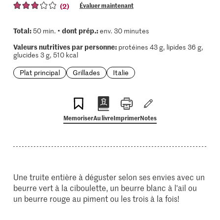
(2)
Évaluer maintenant
Total:
dont prép.:
50 min. •
env. 30 minutes
Valeurs nutritives par personne:
protéines 43 g, lipides 36 g,
glucides 3 g, 510 kcal
Plat principal
Grillades
Italie
Memoriser
Au livre
Imprimer
Notes
Une truite entière à déguster selon ses envies avec un
beurre vert à la ciboulette, un beurre blanc à l'ail ou
un beurre rouge au piment ou les trois à la fois!