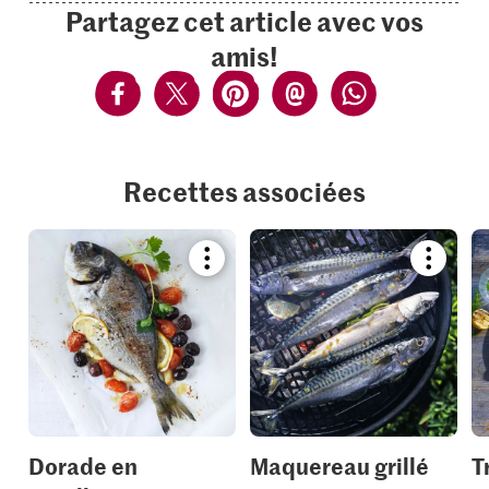
Partagez cet article avec vos
amis!
Recettes associées
Bookmark
Bookmar
recipe
recipe
or
or
add
add
it
it
to
to
your
your
collections.
collection
Dorade en
Maquereau grillé
T