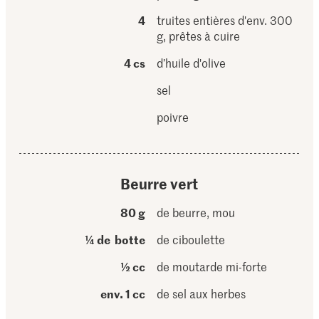
4
truites entières d'env. 300
g, prêtes à cuire
4 cs
d’huile d'olive
sel
poivre
Beurre vert
80 g
de beurre, mou
¼ de botte
de ciboulette
½ cc
de moutarde mi-forte
env. 1 cc
de sel aux herbes