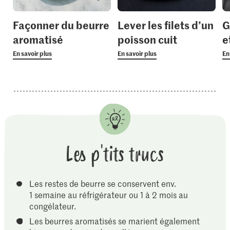
Façonner du beurre
Lever les filets d’un
G
aromatisé
poisson cuit
e
En savoir plus
En savoir plus
En
Les p'tits trucs
Les restes de beurre se conservent env.
1 semaine au réfrigérateur ou 1 à 2 mois au
congélateur.
Les beurres aromatisés se marient également