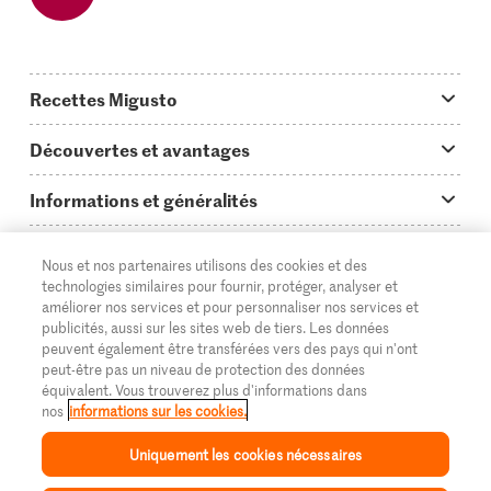
Recettes Migusto
App Migusto
Découvertes et avantages
Idées de menus
Trucs & astuces
Informations et généralités
Plats principaux
On en parle...
Questions concernant Migusto
Découvrir
Nous et nos partenaires utilisons des cookies et des
Simple & vite prêt
Tutoriels
Cuisiner avec Migusto
Supermarché
technologies similaires pour fournir, protéger, analyser et
améliorer nos services et pour personnaliser nos services et
Apéritif
FR
Glossaire des ingrédients
DE
IT
Service clientèle & contact
publicités, aussi sur les sites web de tiers. Les données
Migros Online
peuvent également être transférées vers des pays qui n'ont
Préparations au four
Login Migusto
peut-être pas un niveau de protection des données
Publicité
À propos de Migros
équivalent. Vous trouverez plus d'informations dans
Enfants & famille
nos
informations sur les cookies.
Magazine Migusto
Impressum
Magasins
© 2026 La Fédération des coopératives Migros
Uniquement les cookies nécessaires
Toutes les recettes
Concours
Mentions légales
Cumulus