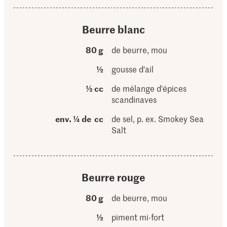
Beurre blanc
80 g
de beurre, mou
½
gousse d'ail
½ cc
de mélange d'épices
scandinaves
env. ¼ de cc
de sel, p. ex. Smokey Sea
Salt
Beurre rouge
80 g
de beurre, mou
½
piment mi-fort