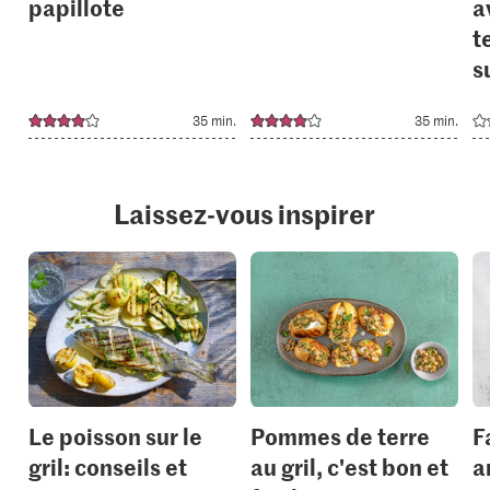
papillote
a
t
su
35 min.
35 min.
Laissez-vous inspirer
Le poisson sur le
Pommes de terre
F
gril: conseils et
au gril, c'est bon et
a