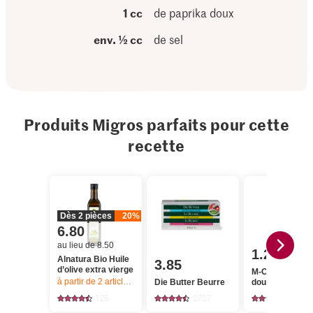
1 cc
de paprika doux
env. ½ cc
de sel
Produits Migros parfaits pour cette
recette
Dès 2 pièces
20%
6.80
au lieu de 8.50
1.20
Alnatura Bio Huile
3.85
d’olive extra vierge
M-Classic Papr
à partir de 2
articles,
Offre valable du 6.8 au 12.8.2026, jusqu’à épu
Die Butter Beurre
doux
125
2727
285