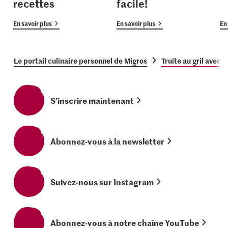
recettes
facile!
En savoir plus
En savoir plus
En 
Le portail culinaire personnel de Migros
Truite au gril avec 
S’inscrire maintenant
Abonnez-vous à la newsletter
Suivez-nous sur Instagram
Abonnez-vous à notre chaîne YouTube