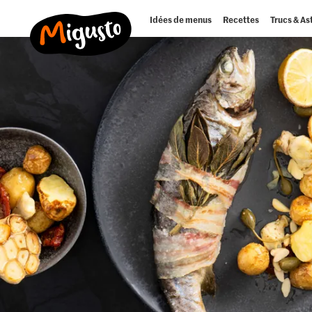
Idées de menus
Recettes
Trucs & As