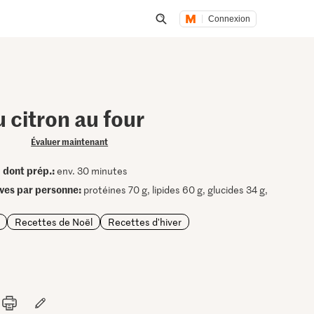
Connexion
Lancer une recherche
u citron au four
Évaluer maintenant
dont prép.:
•
env. 30 minutes
ives par personne:
protéines 70 g, lipides 60 g, glucides 34 g,
Recettes de Noël
Recettes d'hiver