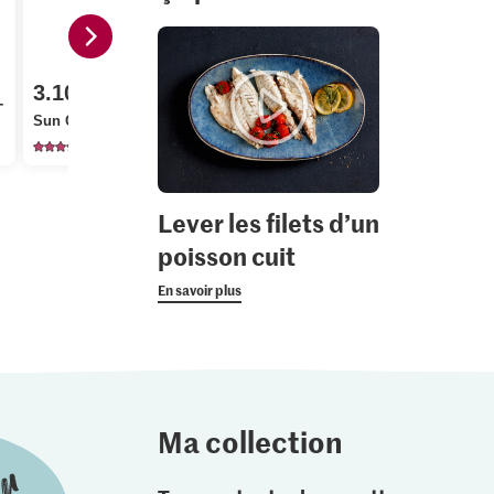
2.10
3.10
2.20
-
Migros Po
Sun Queen Amandes
Migros Sauge
terre grenai
625
120
72
Lever les filets d’un
poisson cuit
En savoir plus
Ma collection