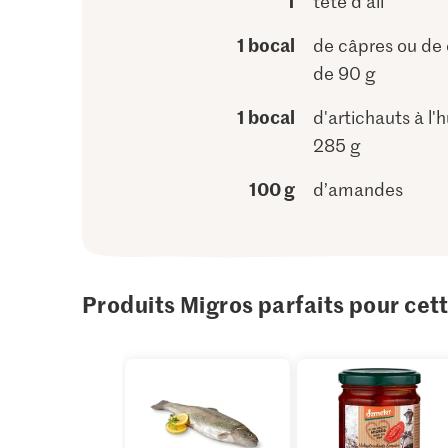
1
tête d'ail
1 bocal
de câpres ou de
de 90 g
1 bocal
d'artichauts à l'h
285 g
100 g
d’amandes
Produits Migros parfaits pour cet