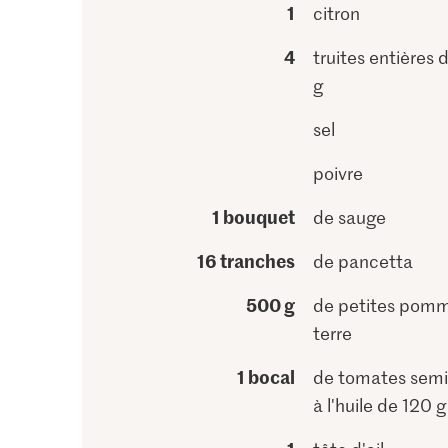
1
citron
4
truites entières 
g
sel
poivre
1 bouquet
de sauge
16 tranches
de pancetta
500 g
de petites pom
terre
1 bocal
de tomates semi
à l'huile de 120 g