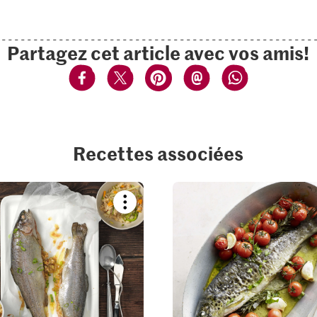
Partagez cet article avec vos amis!
Recettes associées
Bookmark
recipe
or
add
it
to
your
collections.