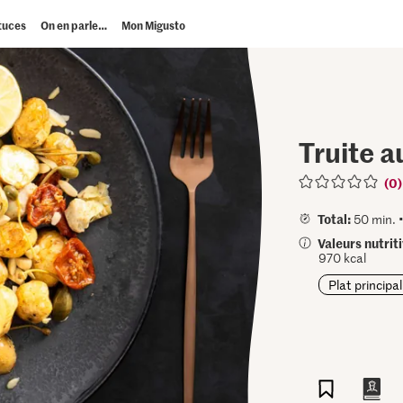
tuces
On en parle…
Mon Migusto
Truite a
(0)
Total:
50 min. 
Valeurs nutrit
970 kcal
Plat principal