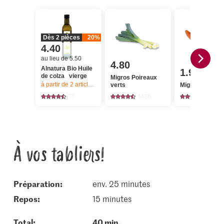
Dès 2 pièces
20%
4.40
au lieu de 5.50
4.80
Alnatura Bio Huile
1.95
de colza vierge
Migros Poireaux
à partir de 2
articles,
Offre valable du 6.8 au 12.8.2026, jusqu’à épu
verts
Migros Carotte
77
1436
4247
À vos tabliers!
Préparation:
env. 25 minutes
repos:
15 minutes
Total:
40 min.