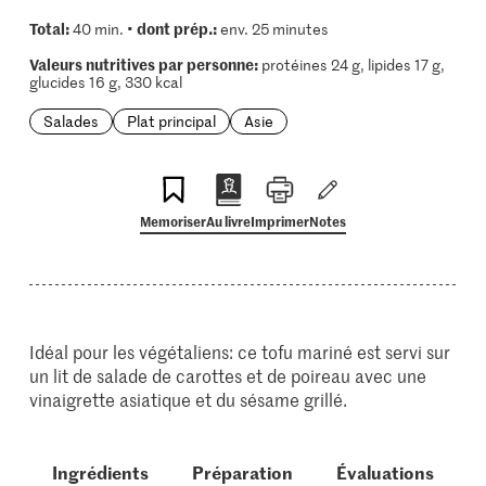
Total:
dont prép.:
40 min. •
env. 25 minutes
Valeurs nutritives par personne:
protéines 24 g, lipides 17 g,
glucides 16 g, 330 kcal
Salades
Plat principal
Asie
Memoriser
Au livre
Imprimer
Notes
Idéal pour les végétaliens: ce tofu mariné est servi sur
un lit de salade de carottes et de poireau avec une
vinaigrette asiatique et du sésame grillé.
Ingrédients
Préparation
Évaluations