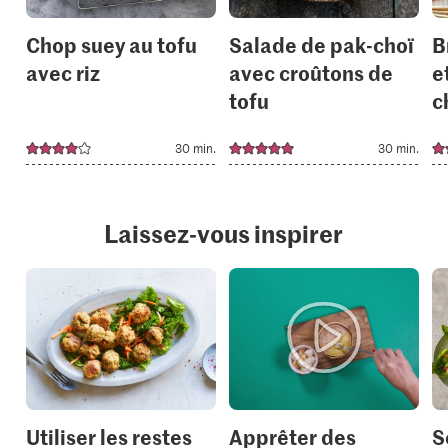
Chop suey au tofu
Salade de pak-choï
B
avec riz
avec croûtons de
e
tofu
c
30 min.
30 min.
Laissez-vous inspirer
Utiliser les restes
Apprêter des
S