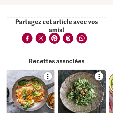
Partagez cet article avec vos
amis!
Recettes associées
Bookmark
Bookmar
recipe
recipe
or
or
add
add
it
it
to
to
your
your
collections.
collection