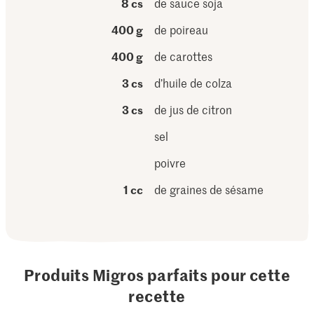
8 cs
de sauce soja
400 g
de poireau
400 g
de carottes
3 cs
d’huile de colza
3 cs
de jus de citron
sel
poivre
1 cc
de graines de sésame
Produits Migros parfaits pour cette
recette