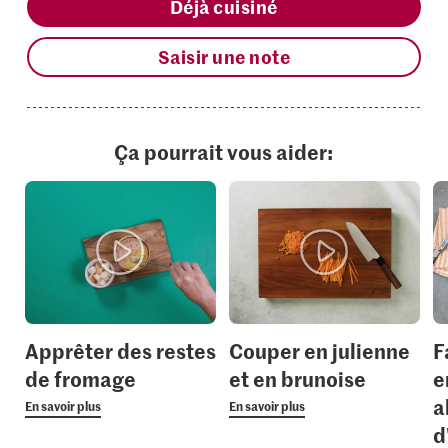
Déjà cuisiné
Saisir une note
Ça pourrait vous aider:
Apprêter des restes
Couper en julienne
F
de fromage
et en brunoise
e
a
En savoir plus
En savoir plus
d