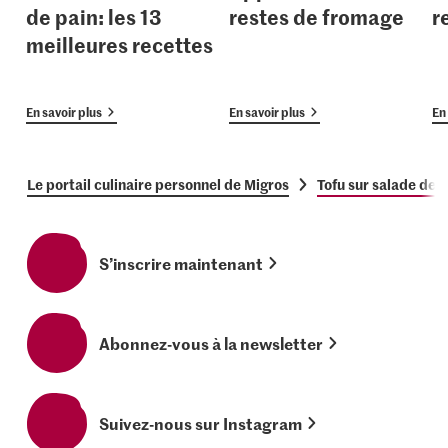
de pain: les 13
restes de fromage
r
meilleures recettes
En savoir plus
En savoir plus
En 
Le portail culinaire personnel de Migros
Tofu sur salade de 
S’inscrire maintenant
Abonnez-vous à la newsletter
Suivez-nous sur Instagram