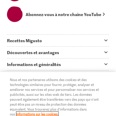
Abonnez-vous à notre chaîne YouTube
Recettes Migusto
App Migusto
Découvertes et avantages
Idées de menus
Trucs & astuces
Informations et généralités
Plats principaux
On en parle...
Questions concernant Migusto
Découvrir
Nous et nos partenaires utilisons des cookies et des
Simple & vite prêt
Tutoriels
Cuisiner avec Migusto
Supermarché
technologies similaires pour fournir, protéger, analyser et
améliorer nos services et pour personnaliser nos services et
Apéritif
FR
Glossaire des ingrédients
DE
IT
Service clientèle & contact
publicités, aussi sur les sites web de tiers. Les données
Migros Online
peuvent également être transférées vers des pays qui n'ont
Préparations au four
Login Migusto
peut-être pas un niveau de protection des données
Publicité
À propos de Migros
équivalent. Vous trouverez plus d'informations dans
Enfants & famille
nos
informations sur les cookies.
Magazine Migusto