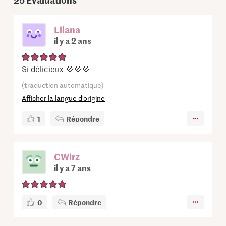
Lilana
il y a 2 ans
Si délicieux 💜💜💜
(traduction automatique)
Afficher la langue d’origine
1
Répondre
CWirz
il y a 7 ans
0
Répondre