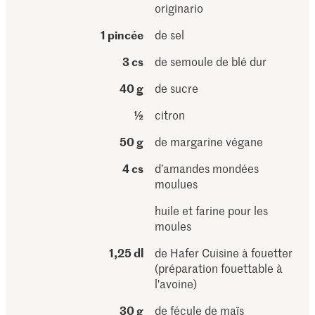
originario
1 pincée
de sel
3 cs
de semoule de blé dur
40 g
de sucre
½
citron
50 g
de margarine végane
4 cs
d’amandes mondées
moulues
huile et farine pour les
moules
1,25 dl
de Hafer Cuisine à fouetter
(préparation fouettable à
l'avoine)
30 g
de fécule de maïs