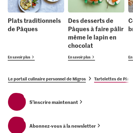
Plats traditionnels
Des desserts de
C
de Pâques
Pâques à faire pâlir
b
même le lapin en
chocolat
En savoir plus
En savoir plus
En 
Le portail culinaire personnel de Migros
Tartelettes de Pâq
S’inscrire maintenant
Abonnez-vous à la newsletter