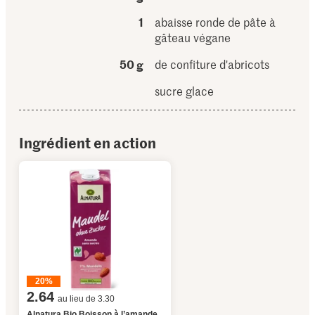
1
abaisse ronde de pâte à
gâteau végane
50 g
de confiture d'abricots
sucre glace
Ingrédient en action
20%
2.64
au lieu de 3.30
Alnatura Bio Boisson à l’amande