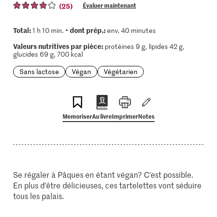
(25)
Évaluer maintenant
Total:
dont prép.:
1 h 10 min. •
env. 40 minutes
Valeurs nutritives par pièce:
protéines 9 g, lipides 42 g,
glucides 69 g, 700 kcal
Sans lactose
Végan
Végétarien
Memoriser
Au livre
Imprimer
Notes
Se régaler à Pâques en étant végan? C'est possible.
En plus d'être délicieuses, ces tartelettes vont séduire
tous les palais.