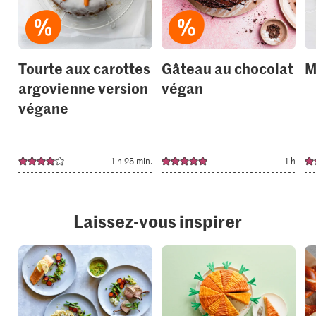
your
your
collections.
collection
Tourte aux carottes
Gâteau au chocolat
M
argovienne version
végan
végane
1 h 25 min.
1 h
Laissez-vous inspirer