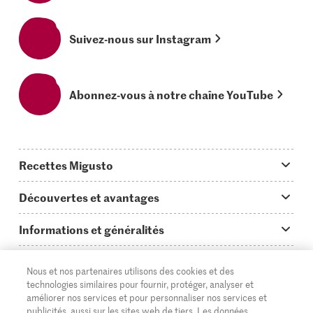
Suivez-nous sur Instagram
Abonnez-vous à notre chaîne YouTube
Recettes Migusto
App Migusto
Découvertes et avantages
Idées de menus
Trucs & astuces
Informations et généralités
Plats principaux
On en parle...
Questions concernant Migusto
Découvrir
Nous et nos partenaires utilisons des cookies et des
Simple & vite prêt
Tutoriels
Cuisiner avec Migusto
Supermarché
technologies similaires pour fournir, protéger, analyser et
améliorer nos services et pour personnaliser nos services et
Apéritif
FR
Glossaire des ingrédients
DE
IT
Service clientèle & contact
publicités, aussi sur les sites web de tiers. Les données