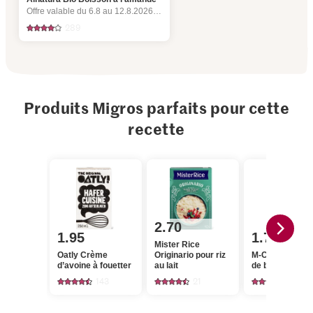
Offre valable du 6.8 au 12.8.2026, jusqu’à épuisement du stock.
289
Produits Migros parfaits pour cette
recette
2.70
1.95
1.75
Mister Rice
Oatly Crème
Originario pour riz
M-Classic Sem
d’avoine à fouetter
au lait
de blé dur
143
21
376