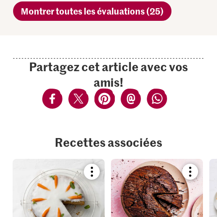
Montrer toutes les évaluations (25)
Partagez cet article avec vos
amis!
Recettes associées
Bookmark
Bookmar
recipe
recipe
or
or
add
add
it
it
to
to