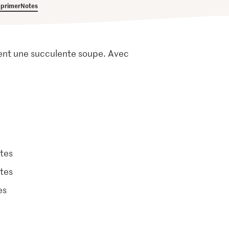
primer
Notes
ient une succulente soupe. Avec
tes
tes
es