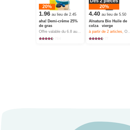
Dès 2 pièces
20%
20%
1.96
4.40
au lieu de 2.45
au lieu de 5.50
aha! Demi-crème 25%
Alnatura Bio Huile de
de gras
colza vierge
Offre valable du 6.8 au 12.8.2026, jusqu’à épuisement du stock.
à partir de 2
articles,
Offre valable du 6.8 au 12.8.2026, jusqu’à épuisement du stock.
784
77