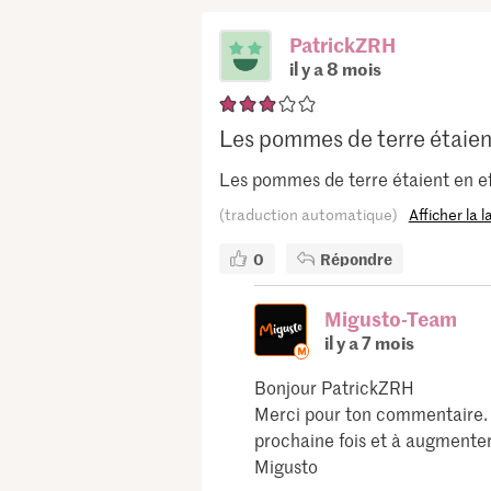
PatrickZRH
il y a 8 mois
Les pommes de terre étaient 
Les pommes de terre étaient en ef
(traduction automatique)
Afficher la 
0
Répondre
Migusto-Team
il y a 7 mois
Bonjour PatrickZRH
Merci pour ton commentaire. S
prochaine fois et à augmenter 
Migusto