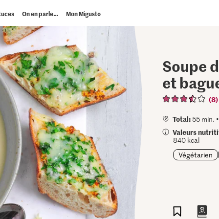
tuces
On en parle…
Mon Migusto
Soupe d
et bagu
(8)
Total:
55 min. 
Valeurs nutrit
840 kcal
Végétarien