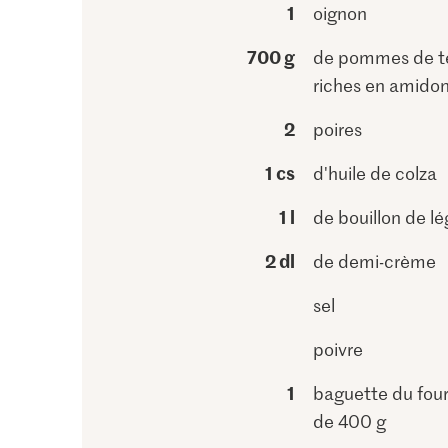
1
oignon
700 g
de pommes de t
riches en amido
2
poires
1 cs
d'huile de colza
1 l
de bouillon de l
2 dl
de demi-crème
sel
poivre
1
baguette du four
de 400 g