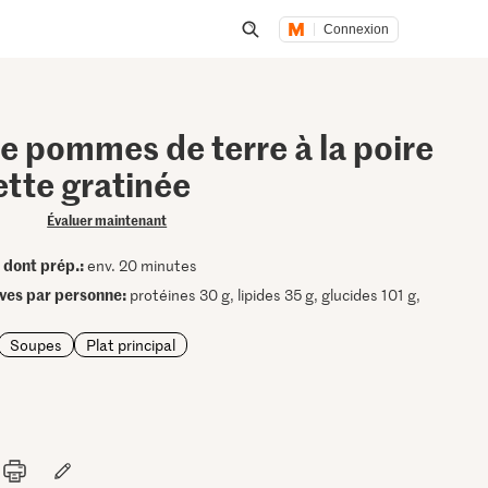
Connexion
Lancer une recherche
e pommes de terre à la poire
ette gratinée
Évaluer maintenant
dont prép.:
•
env. 20 minutes
ives par personne:
protéines 30 g, lipides 35 g, glucides 101 g,
Soupes
Plat principal