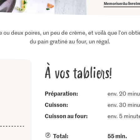
Memoriser
Au livre
Im
ou deux poires, un peu de crème, et voilà que l'on obt
du pain gratiné au four, un régal.
À vos tabliers!
Préparation:
env. 20 minu
cuisson:
env. 30 minu
cuisson au four:
env. 5 minut
Total:
55 min.