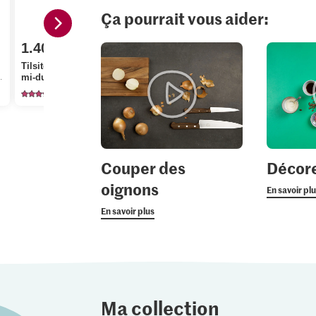
Ça pourrait vous aider:
1.40
3.90
2.00
Tilsiter Fromage à pâte
Migros Pommes de
Four à pier
mi-dure vert
terre à chair farineuse
Farine clair
637
1151
77
Couper des
Décore
oignons
En savoir pl
En savoir plus
Ma collection