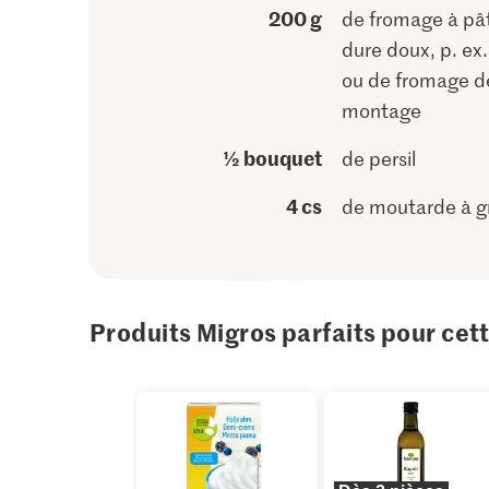
200 g
de fromage à pâ
dure doux, p. ex. 
ou de fromage d
montage
½ bouquet
de persil
4 cs
de moutarde à gr
Produits Migros parfaits pour cet