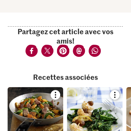
Partagez cet article avec vos
amis!
Recettes associées
Bookmark
Bookmar
recipe
recipe
or
or
add
add
it
it
to
to
your
your
collections.
collection