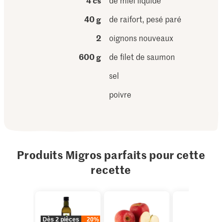
4 cs
de miel liquide
40 g
de raifort, pesé paré
2
oignons nouveaux
600 g
de filet de saumon
sel
poivre
Produits Migros parfaits pour cette
recette
Dès 2 pièces
20%