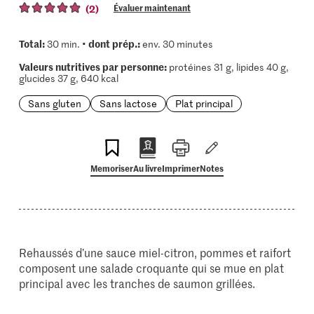
(2)
Évaluer maintenant
Total:
dont prép.:
30 min. •
env. 30 minutes
Valeurs nutritives par personne:
protéines 31 g, lipides 40 g,
glucides 37 g, 640 kcal
Sans gluten
Sans lactose
Plat principal
Memoriser
Au livre
Imprimer
Notes
Rehaussés d’une sauce miel-citron, pommes et raifort
composent une salade croquante qui se mue en plat
principal avec les tranches de saumon grillées.