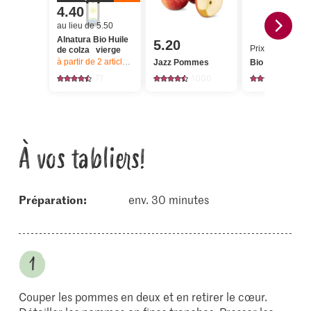
4.40
au lieu de 5.50
Alnatura Bio Huile
5.20
Prix du jour
de colza vierge
à partir de 2
articles,
Offre valable du 6.8 au 12.8.2026, jusqu’à épu
Jazz Pommes
Bio Raifort
77
1000
23
À vos tabliers!
Préparation:
env. 30 minutes
Couper les pommes en deux et en retirer le cœur.