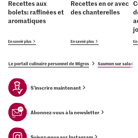
Recettes aux
Recettes en or avec
C
bolets: raffinées et
des chanterelles
d
aromatiques
a
j
En savoir plus
En savoir plus
En 
Le portail culinaire personnel de Migros
Saumon sur salade 
S’inscrire maintenant
Abonnez-vous à la newsletter
Suivez-nous sur Instagram