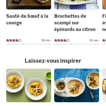
Sauté de bœuf à la
Brochettes de
F
courge
scampi sur
a
épinards au citron
n
25 min.
30 min.
Laissez-vous inspirer