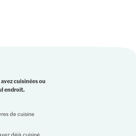
 avez cuisinées ou
l endroit.
vres de cuisine
vez déjà cuisiné.