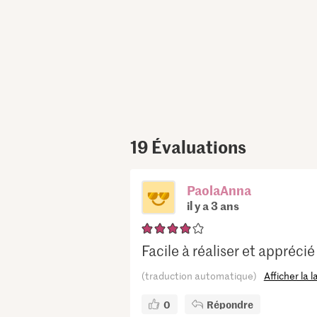
19
Évaluations
PaolaAnna
il y a 3 ans
Facile à réaliser et apprécié
(traduction automatique)
Afficher la 
0
Répondre