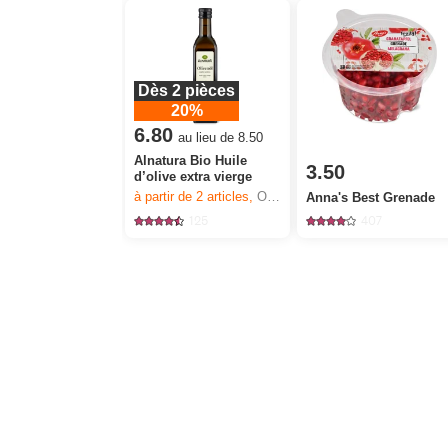
Dès 2 pièces
20%
6.80
au lieu de 8.50
Alnatura Bio Huile
3.50
d’olive extra vierge
à partir de 2
articles,
Offre valable du 6.8 au 12.8.2026, jusqu’à épuisement du stock.
Anna's Best Grenade
125
407