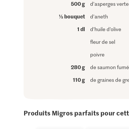
500 g
d’asperges verte
½ bouquet
d’aneth
1 dl
d’huile d’olive
fleur de sel
poivre
280 g
de saumon fumé
110 g
de graines de g
Produits Migros parfaits pour cet