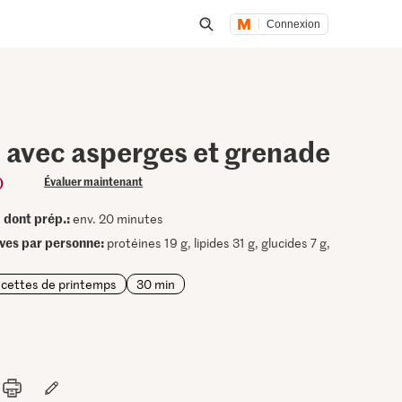
Connexion
Lancer une recherche
avec asperges et grenade
)
Évaluer maintenant
dont prép.:
•
env. 20 minutes
ives par personne:
protéines 19 g, lipides 31 g, glucides 7 g,
cettes de printemps
30 min