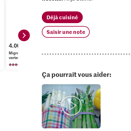
Déjà cuisiné
Saisir une note
4.00
7.95
2.20
Migros Asperges
vertes, fines
Bio Saumon fumé
Migros Ane
554
28
23
Ça pourrait vous aider: