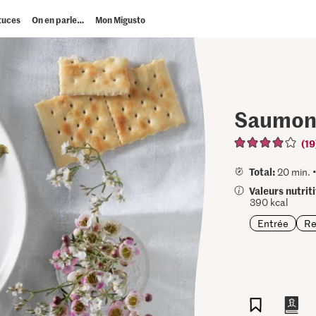
tuces
On en parle…
Mon Migusto
Saumon 
(19
Total:
20 min. 
Valeurs nutrit
390 kcal
Entrée
Re