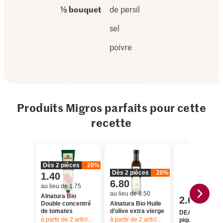
½ bouquet
de persil
sel
poivre
Produits Migros parfaits pour cette
recette
Dès 2 pièces
20%
Dès 2 pièces
20%
1.40
6.80
au lieu de 1.75
au lieu de 8.50
Alnatura Bio
2.60
Double concentré
Alnatura Bio Huile
de tomates
d’olive extra vierge
DEA Sauce
à partir de 2
articles,
Offre valable du 6.8 au 12.8.2026, jusqu’à épu
à partir de 2
articles,
Offre valable du 6.8
piquante Haris