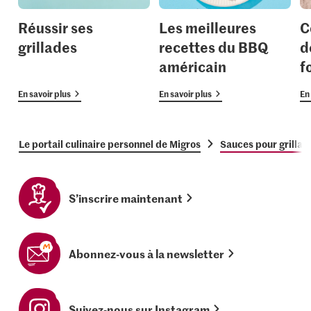
Réussir ses
Les meilleures
C
grillades
recettes du BBQ
d
américain
f
En savoir plus
En savoir plus
En 
Le portail culinaire personnel de Migros
Sauces pour grillad
S’inscrire maintenant
Abonnez-vous à la newsletter
Suivez-nous sur Instagram