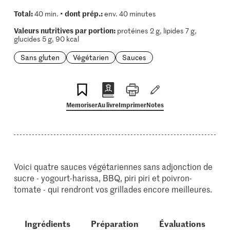
Total:
dont prép.:
40 min. •
env. 40 minutes
Valeurs nutritives par portion:
protéines 2 g, lipides 7 g,
glucides 5 g, 90 kcal
Sans gluten
Végétarien
Sauces
Memoriser
Au livre
Imprimer
Notes
Voici quatre sauces végétariennes sans adjonction de
sucre - yogourt-harissa, BBQ, piri piri et poivron-
tomate - qui rendront vos grillades encore meilleures.
Ingrédients
Préparation
Évaluations