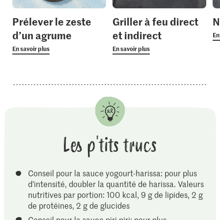
Prélever le zeste
Griller à feu direct
N
d’un agrume
et indirect
En
En savoir plus
En savoir plus
Les p'tits trucs
Conseil pour la sauce yogourt-harissa: pour plus
d'intensité, doubler la quantité de harissa. Valeurs
nutritives par portion: 100 kcal, 9 g de lipides, 2 g
de protéines, 2 g de glucides
Conseil pour la sauce piri piri: pour plus