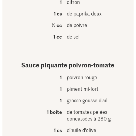
1
citron
1 cs
de paprika doux
½ cc
de poivre
1 cc
de sel
Sauce piquante poivron-tomate
1
poivron rouge
1
piment mi-fort
1
grosse gousse d'ail
1 boîte
de tomates pelées
concassées à 230 g
1 cs
d’huile d'olive