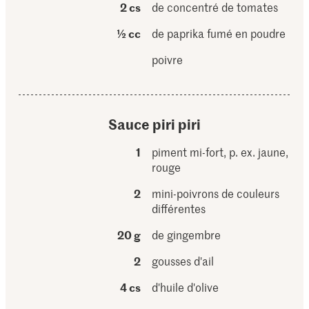
2 cs
de concentré de tomates
½ cc
de paprika fumé en poudre
poivre
Sauce piri piri
1
piment mi-fort, p. ex. jaune,
rouge
2
mini-poivrons de couleurs
différentes
20 g
de gingembre
2
gousses d'ail
4 cs
d'huile d'olive