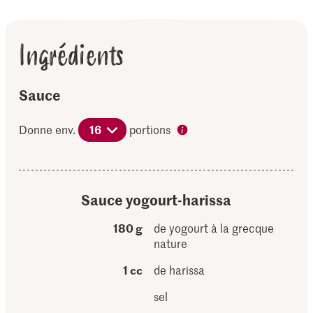
Ingrédients
Sauce
Donne env.
16
portions
Sauce yogourt-harissa
180 g
de yogourt à la grecque
nature
1 cc
de harissa
sel