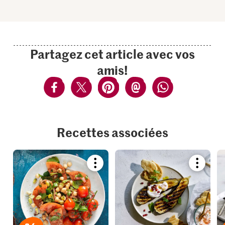
Partagez cet article avec vos
amis!
Recettes associées
Bookmark
Bookmar
recipe
recipe
or
or
add
add
it
it
to
to
your
your
collections.
collection