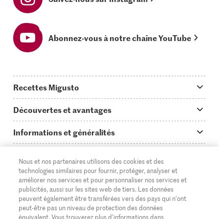
Abonnez-vous à notre chaîne YouTube
Recettes Migusto
App Migusto
Découvertes et avantages
Idées de menus
Trucs & astuces
Informations et généralités
Plats principaux
On en parle...
Questions concernant Migusto
Découvrir
Nous et nos partenaires utilisons des cookies et des
Simple & vite prêt
Tutoriels
Cuisiner avec Migusto
technologies similaires pour fournir, protéger, analyser et
Supermarché
améliorer nos services et pour personnaliser nos services et
Apéritif
FR
Glossaire des ingrédients
DE
IT
publicités, aussi sur les sites web de tiers. Les données
Service clientèle & contact
Migros Online
peuvent également être transférées vers des pays qui n'ont
Préparations au four
peut-être pas un niveau de protection des données
Login Migusto
Publicité
À propos de Migros
équivalent. Vous trouverez plus d'informations dans