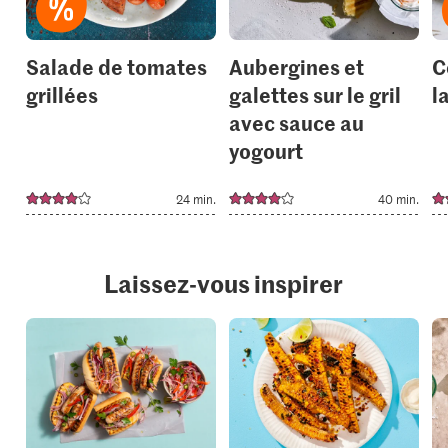
Salade de tomates
Aubergines et
C
grillées
galettes sur le gril
l
avec sauce au
yogourt
24 min.
40 min.
Laissez-vous inspirer