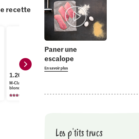
te recette
Paner une
escalope
En savoir plus
1.20
Prix du jour
4.95
M-Classic Panure
Filets de sandre
blonde
élevage
Bio Poivre 
518
29
23
Les p'tits trucs