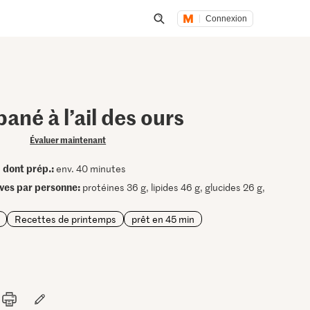
Connexion
Lancer une recherche
ané à l’ail des ours
Évaluer maintenant
dont prép.:
•
env. 40 minutes
ives par personne:
protéines 36 g, lipides 46 g, glucides 26 g,
Recettes de printemps
prêt en 45 min