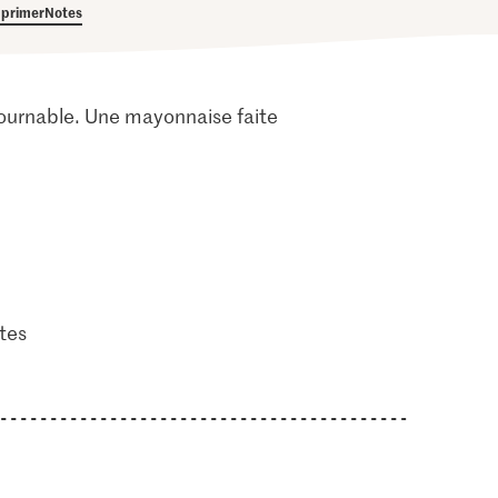
primer
Notes
tournable. Une mayonnaise faite
tes