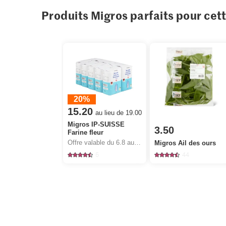
Produits Migros parfaits pour cet
20%
15.20
au lieu de 19.00
Migros IP-SUISSE
3.50
Farine fleur
Offre valable du 6.8 au 12.8.2026, jusqu’à épuisement du stock.
Migros Ail des ours
5
44