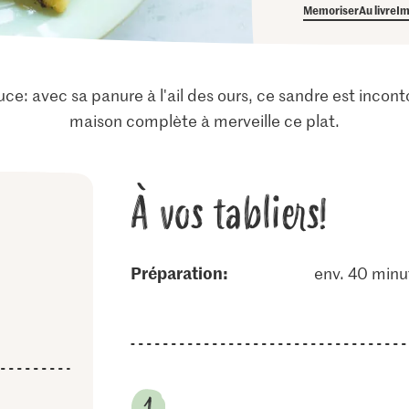
Memoriser
Au livre
Im
ce: avec sa panure à l'ail des ours, ce sandre est incon
maison complète à merveille ce plat.
À vos tabliers!
Préparation:
env. 40 minu