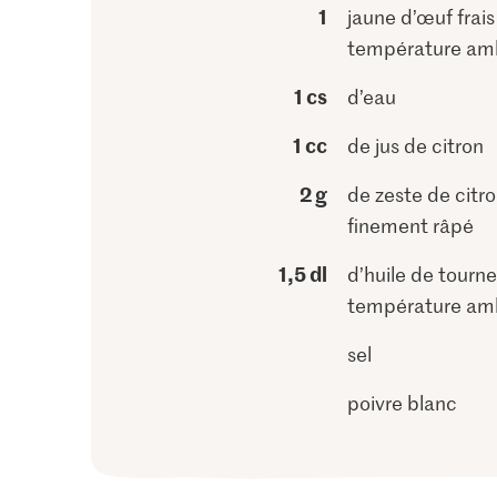
1
jaune d’œuf frais
température am
1 cs
d’eau
1 cc
de jus de citron
2 g
de zeste de citr
finement râpé
1,5 dl
d’huile de tourne
température am
sel
poivre blanc