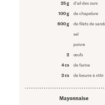
25 g
d’ail des ours
100 g
de chapelure
600 g
de filets de sand
sel
poivre
2
œufs
4 cs
de farine
2 cs
de beurre à rôtir
Mayonnaise