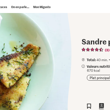
tuces
On en parle…
Mon Migusto
Sandre p
(3)
Total:
40 min. 
Valeurs nutrit
670 kcal
Plat principal