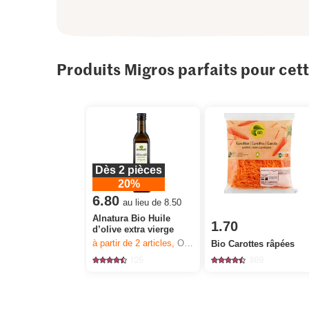
Produits Migros parfaits pour cet
Dès 2 pièces
20%
6.80
au lieu de 8.50
Alnatura Bio Huile
1.70
d’olive extra vierge
à partir de 2
articles,
Offre valable du 6.8 au 12.8.2026, jusqu’à épuisement du stock.
Bio Carottes râpées
125
369