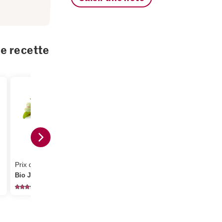
te recette
0.95
3.25
Frifrench S
Prix du jour
De la région Noix de
salade Vina
Bio Jeunes pousses
jambon
balsamique
30
1
57