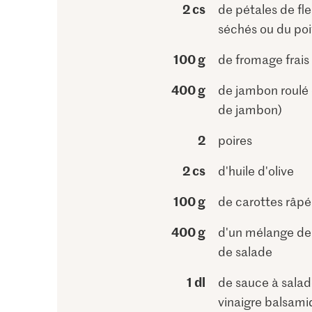
2 cs
de pétales de fle
séchés ou du poi
100 g
de fromage frais
400 g
de jambon roulé 
de jambon)
2
poires
2 cs
d'huile d'olive
100 g
de carottes râpé
400 g
d'un mélange de 
de salade
1 dl
de sauce à salad
vinaigre balsam