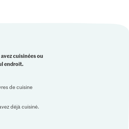
 avez cuisinées ou
l endroit.
vres de cuisine
vez déjà cuisiné.