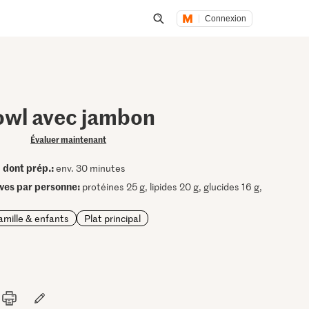
Connexion
Lancer une recherche
owl avec jambon
Évaluer maintenant
dont prép.:
•
env. 30 minutes
ives par personne:
protéines 25 g, lipides 20 g, glucides 16 g,
amille & enfants
Plat principal