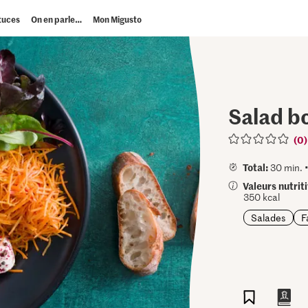
tuces
On en parle…
Mon Migusto
Salad b
(0)
Total:
30 min. 
Valeurs nutrit
350 kcal
Salades
F