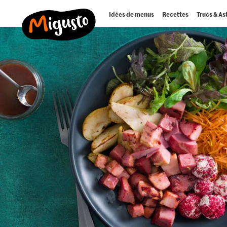
Idées de menus
Recettes
Trucs & As