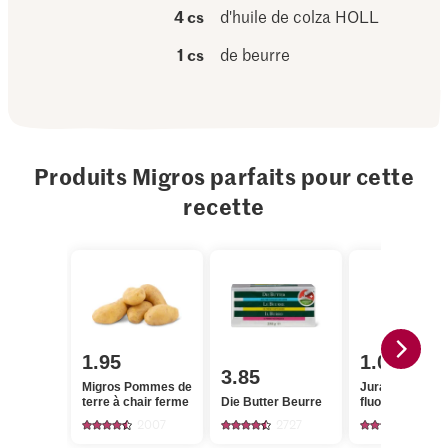
4 cs
d'huile de colza HOLL
1 cs
de beurre
Produits Migros parfaits pour cette
recette
1.95
1.05
3.85
Migros Pommes de
Jura Sel Sel iod
terre à chair ferme
Die Butter Beurre
fluoré
2007
2727
1242