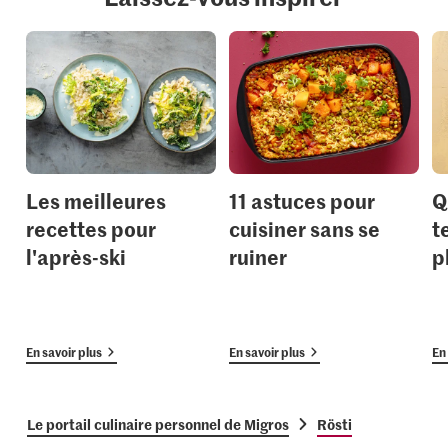
Les meilleures
11 astuces pour
Q
recettes pour
cuisiner sans se
t
l'après-ski
ruiner
p
En savoir plus
En savoir plus
En 
Le portail culinaire personnel de Migros
Rösti