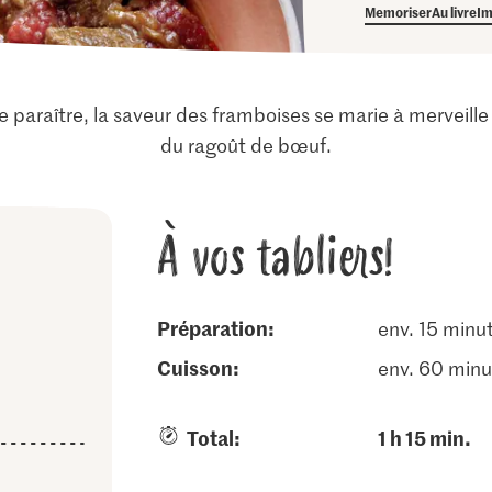
Memoriser
Au livre
Im
e paraître, la saveur des framboises se marie à merveill
du ragoût de bœuf.
À vos tabliers!
Préparation:
env. 15 minu
cuisson:
env. 60 minu
Total:
1 h 15 min.