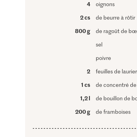
4
oignons
2 cs
de beurre à rôtir
800 g
de ragoût de bœ
sel
poivre
2
feuilles de laurier
1 cs
de concentré de
1,2 l
de bouillon de 
200 g
de framboises