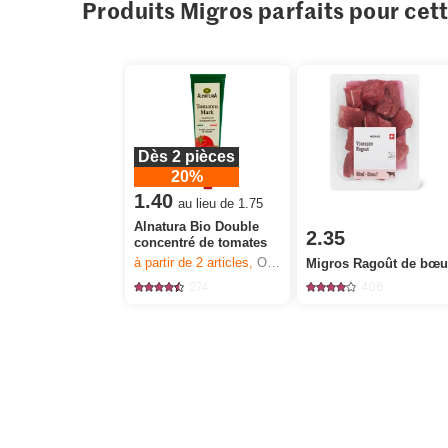
Produits Migros parfaits pour cet
Dès 2 pièces
20%
1.40
au lieu de 1.75
Alnatura Bio Double
2.35
concentré de tomates
à partir de 2
articles,
Offre valable du 6.8 au 12.8.2026, jusqu’à épuisement du stock.
Migros Ragoût de bœu
274
406