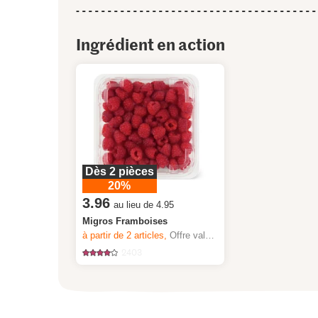
Ingrédient en action
Dès 2 pièces
20%
3.96
au lieu de 4.95
Migros Framboises
à partir de 2
articles,
Offre valable du 6.8 au 12.8.2026, jusqu’à épuisement du stock.
2403