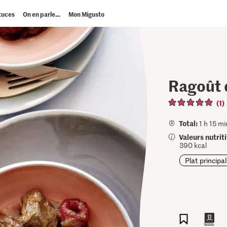
tuces
On en parle…
Mon Migusto
Ragoût 
(1)
Total:
1 h 15 mi
Valeurs nutrit
390 kcal
Plat principal