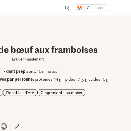
Connexion
Lancer une recherche
de bœuf aux framboises
Évaluer maintenant
dont prép.:
n. •
env. 15 minutes
ives par personne:
protéines 44 g, lipides 17 g, glucides 15 g,
Recettes d'été
7 ingrédients ou moins