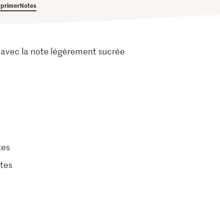
primer
Notes
e avec la note légèrement sucrée
tes
tes