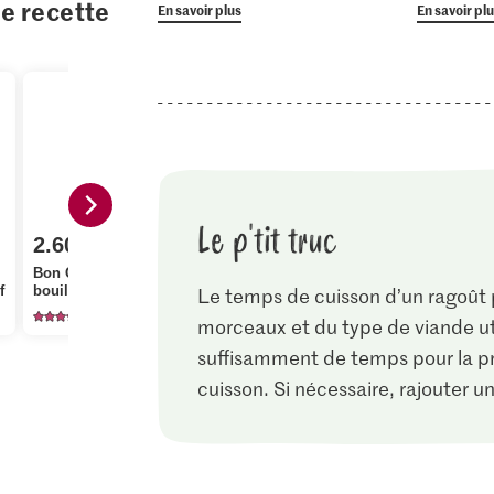
te recette
En savoir plus
En savoir pl
Le p'tit truc
2.60
1.05
2.80
Bon Chef Cubes de
Jura Sel Sel iodé et
M-Classic P
f
bouillon de bœuf
fluoré
Recharge
Le temps de cuisson d’un ragoût pe
152
1239
13
morceaux et du type de viande u
suffisamment de temps pour la pré
cuisson. Si nécessaire, rajouter u