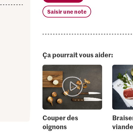
Saisir une note
Ça pourrait vous aider:
Couper des
Braiser
oignons
viand