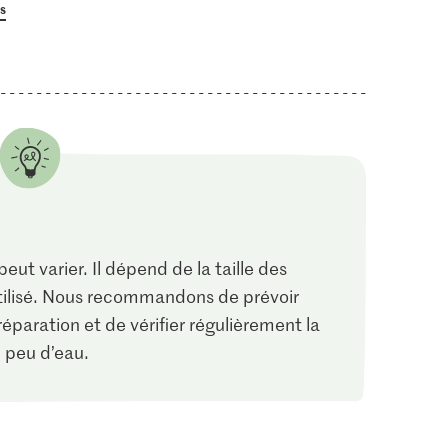
us
0.90
1.70
oivre
M-Classic Feuilles de
laurier le sachet
Migros Oignons
ut varier. Il dépend de la taille des
7
241
2917
tilisé. Nous recommandons de prévoir
paration et de vérifier régulièrement la
n peu d’eau.